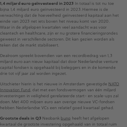
1,4 miljard euro geïnvesteerd in 2023
In totaal is tot nu toe
bijna 1,4 miljard euro geïnvesteerd in 2023. Hiermee is de
verwachting dat de hoeveelheid geïnvesteerd kapitaal aan het
einde van 2023 net iets boven het niveau komt van 2020.
Waar in de afgelopen kwartalen veel aandacht was voor
cleantech en healthcare, zijn er nu grotere financieringsrondes
geweest in verschillende sectoren. Dit kan gezien worden als
teken dat de markt stabiliseert.
Dealroom spreekt bovendien van een recordbedrag van 1,3
miljard euro aan nieuw kapitaal dat door Nederlandse venture
capital fondsen is opgehaald bij beleggers en in de komende
drie tot vijf jaar zal worden ingezet.
Uitschieter hierin is het nieuwe in Amsterdam gevestigde
NATO
Innovation Fund
, dat met een fondsvermogen van één miljard
investeringen in veiligheid gerelateerde start- en scale-ups zal
doen. Met 400 miljoen euro aan overige nieuwe VC-fondsen
hebben Nederlandse VCs een relatief goed kwartaal gehad.
Grootste deals in Q3
Neobank
bunq
heeft het afgelopen
kwartaal de grootste investering opgehaald van in totaal ruim