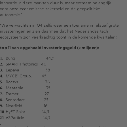
innovatie in deze markten duur is, maar extreem belangrijk
voor onze economische zekerheid en de geopolitieke
autonomie.”
“We verwachten in Q4 zelfs weer een toename in relatief grote
investeringen en zien daarmee dat het Nederlandse tech
ecosysteem zich veerkrachtig toont in de komende kwartalen.”
top 11 van opgehaald investeringsgeld (x miljoen):
Bunq 44,5
SMART Photonics 40
Lepaya 38
MYCB1 Group. 45
Rocsys 36
Meatable 35
Framer 27
Sensorfact 25
Nearfield 16
HyET Solar 14,5
VSParticle 14,5