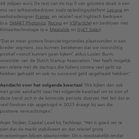
44 miljoen euro. De rest van de top 11 van grootste deals is een
mix van softwarebedrijven zoals opleidingsplatform
Lepaya
en
websitedesigner
Framer
, en relatief veel hightech bedrijven
(o.a.
SMART Photonics
,
Rocsys
en
VSParticle
) en bedrijven met
klimaattechnologie (o.a.
Meatable
en
HyET Solar
).
“Dat er meer grotere financieringsrondes plaatsvinden in een
breder segment, zou kunnen betekenen dat we voorzichtig
positief vooruit kunnen gaan kijken”, aldus Lucien Burm,
voorzitter van de Dutch Startup Association. “Het heeft mogelijk
een relatie met de startups die tijdens corona veel geld op
hebben gehaald en ook nu succesvol geld opgehaald hebben.”
Aandacht voor het volgende kwartaal
“We kijken dan ook
met grote aandacht naar het volgende kwartaal om te zien of
deze trend zich in de komende periode doorzet. Het feit dat er
veel fondsen zijn opgetuigd in 2023 draagt bij aan die
positieve verwachtingen.”
Arjen Strijker, Capital Lead bij Techleap: “Het is goed om te
zien dat de markt stabiliseert en dat relatief grote
investeringen blijven plaatsvinden. Dit is noodzakelijk omdat