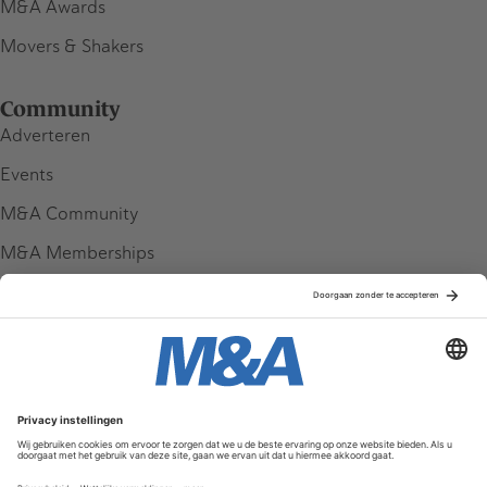
M&A Awards
Movers & Shakers
Community
Adverteren
Events
M&A Community
M&A Memberships
League Tables
M&A Magazine
Partners
Service & Contact
Contact