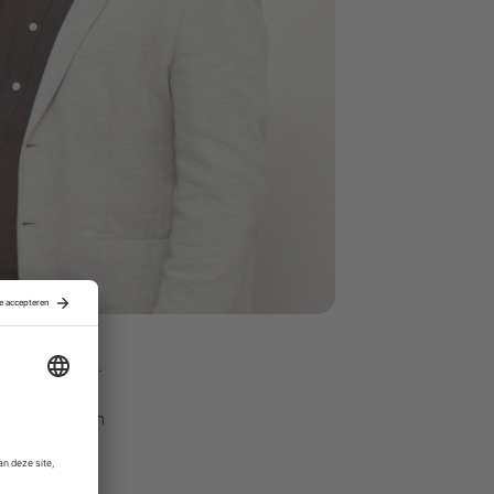
e overnames.
an de
lnemingen van
y en