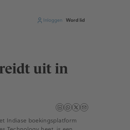
Inloggen
Word lid
eidt uit in
et Indiase boekingsplatform
ues Technology heet, is een