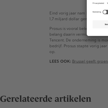
Eind vorig jaar nam Prosus het
1,7 miljard dollar gemoeid.
Prosus is vooral bekend als gr
belang daarin verminderd in 20
Tencent. De onderneming is mo
bedrijf. Prosus stapte vorig jaar
op.
LEES OOK:
Brussel geeft groe
Gerelateerde artikelen