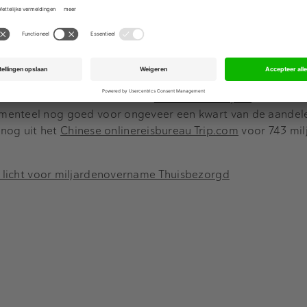
Advertentie
 Latijns-Amerikaanse
onlinereisbureau Despegar over
. Met 
ote aandeelhouder van het Chinese gameconcern Tencent, m
21. Toen verkocht Prosus voor
ruim twaalf miljard
aan aande
menteel nog goed voor ongeveer een kwart van de aandele
 nog uit het
Chinese onlinereisbureau Trip.com
voor 743 mil
n licht voor miljardenovername Thuisbezorgd