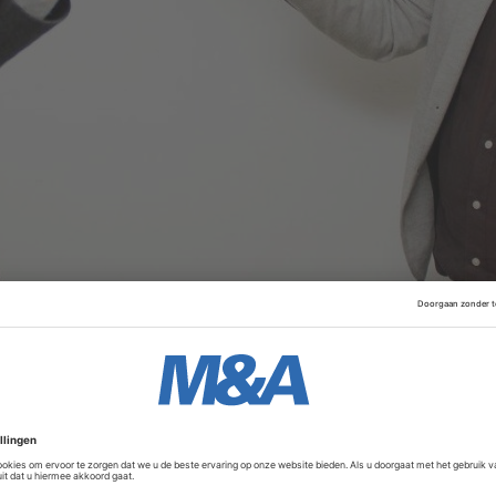
aat een kwart van de opbrengst investeren in onder ander
f in de ontwikkeling van nieuwe AI-platforms, uitbreiding v
merkcampagnes. India herbergt enkele van de grootste dee
 van 6,5 miljard dollar, waaronder het bezorgplatform Swigg