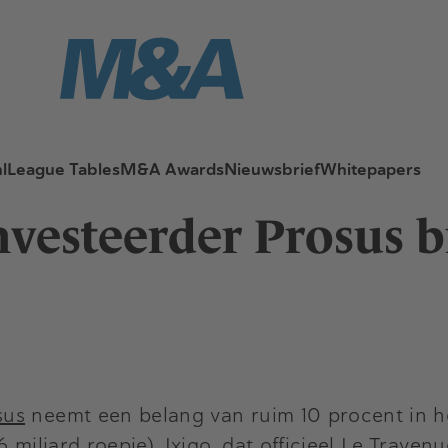
l
League Tables
M&A Awards
Nieuwsbrief
Whitepapers
esteerder Prosus br
sus
neemt een belang van ruim 10 procent in h
 miljard roepie). Ixigo, dat officieel Le Traven