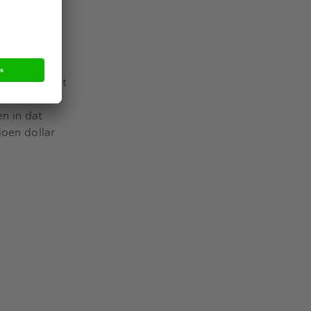
de deal was
aar heeft het
len in
n in dat
joen dollar