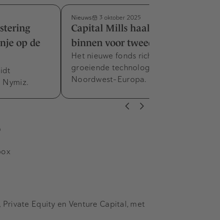
Nieuws
3 oktober 2025
stering
Capital Mills haalt eerste sluiting
nje op de
binnen voor tweede RBF-fonds
Het nieuwe fonds richt zich op
groeiende technologiebedrijven in
idt
Noordwest-Europa.
p Nymiz.
s
box
Private Equity en Venture Capital, met