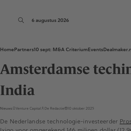
6 augustus 2026
Home
Partners
10 sept: M&A Criterium
Events
Dealmaker.n
Amsterdamse techinv
India
Nieuws
Venture Capital
De Redactie
10 oktober 2025
De Nederlandse technologie-investeerder
Pro
Ixigo voor omgerekend 146 miljoen dollar (12,96