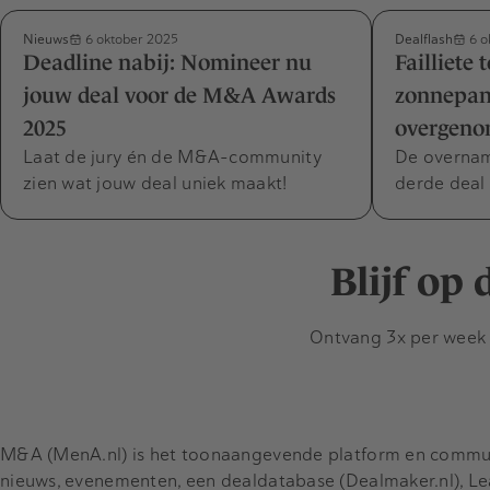
Nieuws
Dealflash
6 oktober 2025
6 o
Deadline nabij: Nomineer nu
Failliete 
jouw deal voor de M&A Awards
zonnepan
2025
overgen
Laat de jury én de M&A-community
De overnam
zien wat jouw deal uniek maakt!
derde deal
Blijf op
Ontvang 3x per week d
M&A (MenA.nl) is het toonaangevende platform en communit
nieuws, evenementen, een dealdatabase (Dealmaker.nl), L