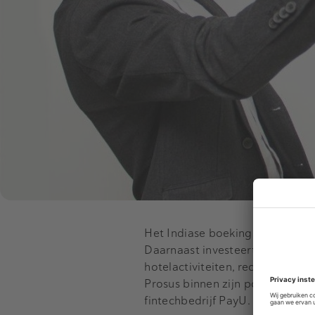
Het Indiase boekingsplatform g
Daarnaast investeert het bedrij
hotelactiviteiten, reclame en 
Prosus binnen zijn portefeuille
fintechbedrijf PayU.