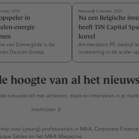
Nieuws
ktober 2025
8 oktober 2025
topspeler in
Na een Belgische inve
elen-energie
heeft TIN Capital Spa
omen
korrel
e van Zonnegilde is de
Amsterdams PE-bedrijf le
 van Devcon Groep.
investering in de scale-u
 de hoogte van al het nieuw
e nieuwsbrief met artikelen, deals en interviews in je mail
Inschrijven
y voor (young) professionals in M&A, Corporate Finance, 
eague Tables en het M&A Magazine.