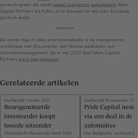
govtech-speler die reeds
twaalf overnames gerealiseerd
. Main
Capital Partners wil Xxllnc uit te bouwen tot een pan-Europese
govtech-leider.
Advertentie
De eerste stap in deze internationalisatie is de voorgenomen
combinatie met Documaster, een Noorse aanbieder van
documentmanagement die in mei 2025 door Main Capital
Partners
werd overgenomen
.
Gerelateerde artikelen
Dealflash
Dealflash
1 oktober 2025
30 september 202
Beursgenoteerde
Pride Capital nestel
investeerder koopt
via een deal in de 
tweede uitzender
automotive
Almunda Professionals heeft kWh
Het Belgische techbedrijf