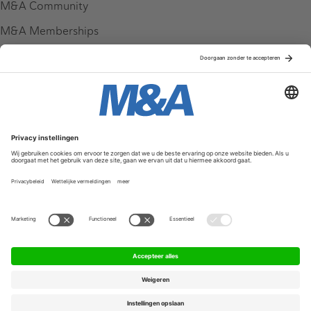
M&A Community
M&A Memberships
League Tables
M&A Magazine
Partners
Service & Contact
Contact
FAQ
Werken bij ons
Privacy Policy
Algemene Voorwaarden
Privacyinstellingen