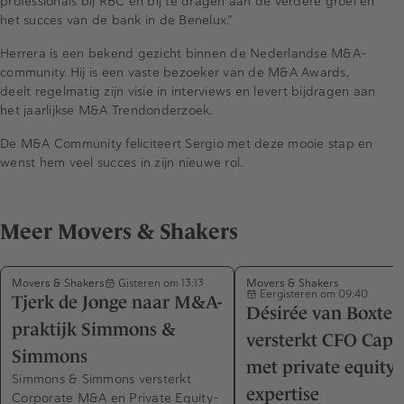
professionals bij RBC en bij te dragen aan de verdere groei en
het succes van de bank in de Benelux.”
Herrera is een bekend gezicht binnen de Nederlandse M&A-
community. Hij is een vaste bezoeker van de M&A Awards,
deelt regelmatig zijn visie in interviews en levert bijdragen aan
het jaarlijkse M&A Trendonderzoek.
De M&A Community feliciteert Sergio met deze mooie stap en
wenst hem veel succes in zijn nieuwe rol.
Meer Movers & Shakers
Movers & Shakers
Movers & Shakers
Gisteren om 13:13
Eergisteren om 09:40
Tjerk de Jonge naar M&A-
Désirée van Boxtel
praktijk Simmons &
versterkt CFO Capa
Simmons
met private equity-
Simmons & Simmons versterkt
expertise
Corporate M&A en Private Equity-