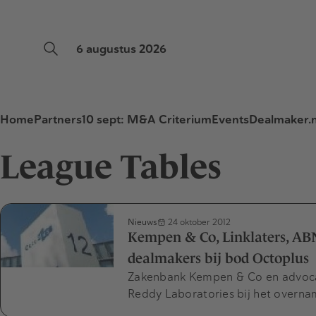
6 augustus 2026
Home
Partners
10 sept: M&A Criterium
Events
Dealmaker.n
League Tables
Nieuws
24 oktober 2012
Kempen & Co, Linklaters, A
dealmakers bij bod Octoplus
Zakenbank Kempen & Co en advocat
Reddy Laboratories bij het overn