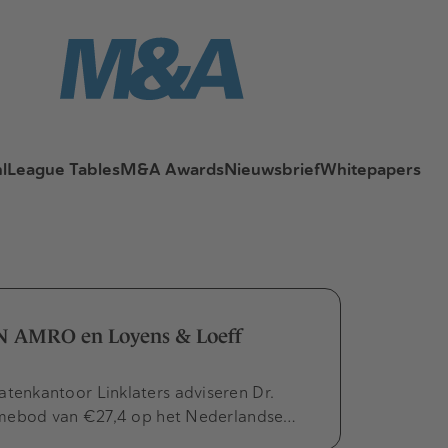
l
League Tables
M&A Awards
Nieuwsbrief
Whitepapers
BN AMRO en Loyens & Loeff
enkantoor Linklaters adviseren Dr.
amebod van €27,4 op het Nederlandse…