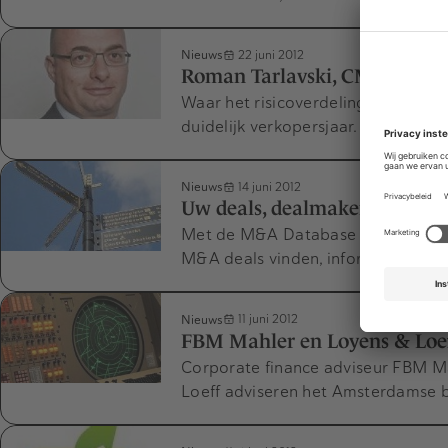
Nieuws
22 juni 2012
Roman Tarlavski, CMS DSB: “
Waar het risicoverdeling tussen ve
duidelijk verkopersjaar. Dat blijkt
Nieuws
14 juni 2012
Uw deals, dealmakers en lea
Met de M&A Database van MenA.n
M&A deals vinden, informatie vind
Nieuws
11 juni 2012
FBM Mahler en Loyens & Loeff
Corporate finance adviseur FBM M
Loeff adviseren het Amsterdamse 