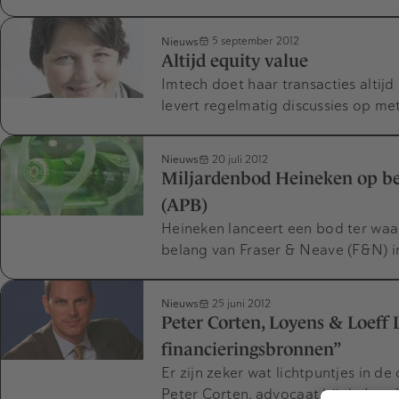
Nieuws
5 september 2012
Altijd equity value
Imtech doet haar transacties altijd
levert regelmatig discussies op me
Nieuws
20 juli 2012
Miljardenbod Heineken op bel
(APB)
Heineken lanceert een bod ter waar
belang van Fraser & Neave (F&N) in
Nieuws
25 juni 2012
Peter Corten, Loyens & Loeff 
financieringsbronnen”
Er zijn zeker wat lichtpuntjes in 
Peter Corten, advocaat bij de Lon