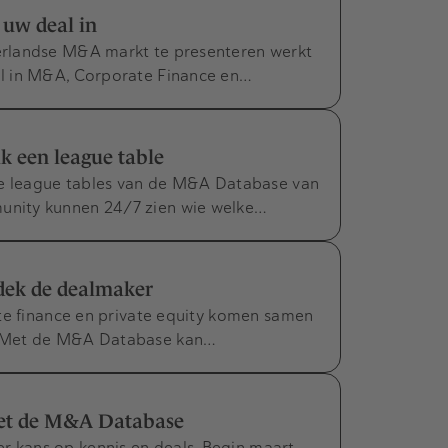
 uw deal in
rlandse M&A markt te presenteren werkt
l in M&A, Corporate Finance en…
 een league table
de league tables van de M&A Database van
nity kunnen 24/7 zien wie welke…
dek de dealmaker
te finance en private equity komen samen
. Met de M&A Database kan…
met de M&A Database
kans op kennis en deals. Begin maart