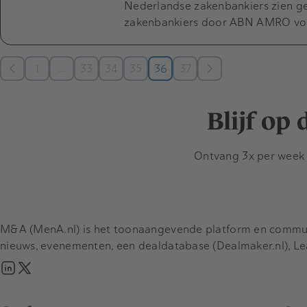
Nederlandse zakenbankiers zien g
zakenbankiers door ABN AMRO voor
…
1
33
34
35
36
37
Blijf op
Ontvang 3x per week d
M&A (MenA.nl) is het toonaangevende platform en communit
nieuws, evenementen, een dealdatabase (Dealmaker.nl), L