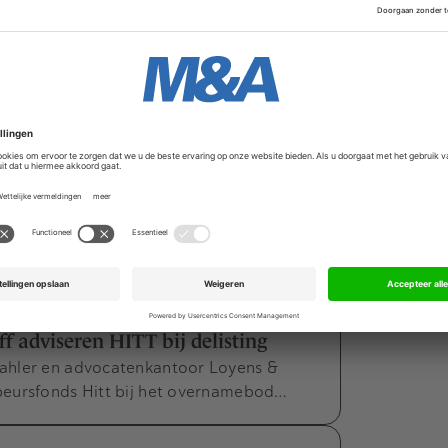
Geld moet renderen”
rkopers en kopers betreft, was 2011 een
 uit de vierde M&A Study van…
gue tables in de M&A Database
l kunnen leden van de M&A Community
en over alle dealmakers en zien welke…
 adviseren HITT bij delisting
ahler en advocatenkantoor Loyens &
beursfonds Hitt bij het overnamebod…