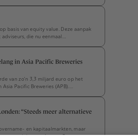
 op basis van equity value. Deze aanpak
t adviseurs, die nu eenmaal…
ang in Asia Pacific Breweries
de van zo'n 3,3 miljard euro op het
 Asia Pacific Breweries (APB).…
Londen: “Steeds meer alternatieve
de overname- en kapitaalmarkten, maar
dense vestiging van Loyens &…