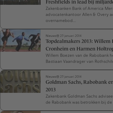
Freshfields in lead bij miljar
Zakenbanken Bank of America Merri
advocatenkantoor Allen & Overy adv
overnamebod…
Nieuws
23 januari 2014
Topdealmakers 2013: Willem 
Cronheim en Harmen Holtro
Willem Boezen van de Rabobank hee
Bastiaan Vaandrager van Rothschil
Nieuws
23 januari 2014
Goldman Sachs, Rabobank en
2013
Zakenbank Goldman Sachs adviseer
de Rabobank was betrokken bij de m