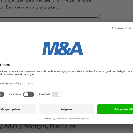
en miljarden geïnvesteerd in Nederlandse
xits. Bankiers en corporate…
dealmakers Eyeworks bij
len & Overy adviseren
e overname door The Warner Bros.
ealisme en duurzaamheid
Capital staat aan de vooravond van de
onds. De partners zijn wars…
y, A&O, JPMorgan, Perella en