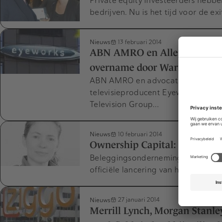
Private equity investeerders hebb
bedrijven. Nu is het tijd voor de e
Nieuws
13 februari 2014
ABN AMRO en Allen & Overy 
overname door Warner Bros
ABN AMRO en advocatenkantoor Al
televisieproducent Eyeworks bij d
Television Group…
Nieuws
10 februari 2014
Ownership Capital: M&A, id
Beleggingsonderneming Ownership 
officiële lancering van het eerste f
Nieuws
27 januari 2014
Merrill Lynch, Morgan Stanle