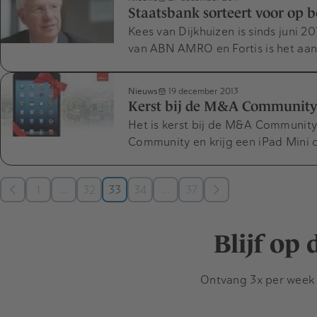
Staatsbank sorteert voor op 
Kees van Dijkhuizen is sinds juni
van ABN AMRO en Fortis is het aa
Nieuws
19 december 2013
Kerst bij de M&A Community: 
Het is kerst bij de M&A Communit
Community en krijg een iPad Mini 
…
…
1
32
33
34
37
Blijf op
Ontvang 3x per week d