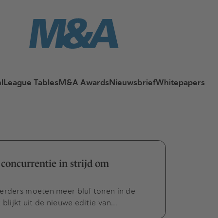
l
League Tables
M&A Awards
Nieuwsbrief
Whitepapers
oncurrentie in strijd om
eerders moeten meer bluf tonen in de
 blijkt uit de nieuwe editie van…