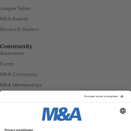
League Tables
M&A Awards
Movers & Shakers
Community
Adverteren
Events
M&A Community
M&A Memberships
League Tables
M&A Magazine
Partners