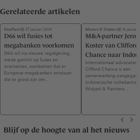
Gerelateerde artikelen
Dealflash
Movers & Shakers
27 januari 2014
16 januari
D66 wil fusies tot
M&A-partner Jeroe
megabanken voorkomen
Koster van Clifford
D66 wil via nieuwe regelgeving,
Chance naar Indon
mede gericht op fusies en
Internationaal advocaten
overnames, voorkomen dat er
Clifford Chance is een
Europese megabanken ontstaan
samenwerking aangegaan
die te groot zijn om…
Indonesische nichekantoo
Widyati & Partners…
Blijf op de hoogte van al het nieuws