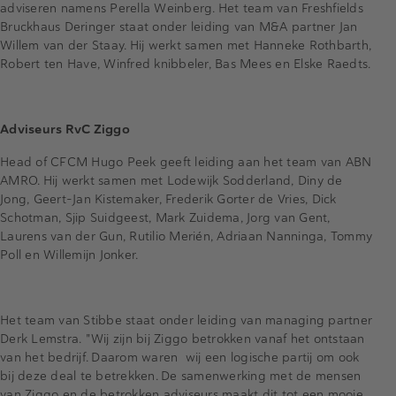
adviseren namens Perella Weinberg. Het team van Freshfields
Bruckhaus Deringer staat onder leiding van M&A partner Jan
Willem van der Staay. Hij werkt samen met Hanneke Rothbarth,
Robert ten Have, Winfred knibbeler, Bas Mees en Elske Raedts.
Adviseurs RvC Ziggo
Head of CFCM Hugo Peek geeft leiding aan het team van ABN
AMRO. Hij werkt samen met Lodewijk Sodderland, Diny de
Jong, Geert-Jan Kistemaker, Frederik Gorter de Vries, Dick
Schotman, Sjip Suidgeest, Mark Zuidema, Jorg van Gent,
Laurens van der Gun, Rutilio Merién, Adriaan Nanninga, Tommy
Poll en Willemijn Jonker.
Het team van Stibbe staat onder leiding van managing partner
Derk Lemstra. "Wij zijn bij Ziggo betrokken vanaf het ontstaan
van het bedrijf. Daarom waren wij een logische partij om ook
bij deze deal te betrekken. De samenwerking met de mensen
van Ziggo en de betrokken adviseurs maakt dit tot een mooie