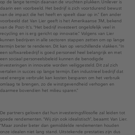
op de lange termijn daarvan de vruchten plukken. Unilever is
daarin een voorbeeld. Het bedrijf is zich voortdurend bewust
van de impact die het heeft en speelt daar op in.” Een ander
voorbeeld dat Van Lier geeft is het Amerikaanse 3M, bekend
van de Post-It’s. “Het bedrijf investeert ongelofelijk veel in
recycling en is erg gericht op innovatie.” Volgens van Lier
kunnen bedrijven in alle sectoren stappen zetten om op lange
termijn beter te renderen. Dit kan op verschillende vlakken. “In
een softwarebedrijf is goed personeel heel belangrijk en met
een sociaal personeelsbeleid kunnen de benodigde
investeringen in innovatie worden veiliggesteld. Dit zal zich
vertalen in succes op lange termijn. Een industrieel bedrijf dat
veel energie verbruikt kan kosten besparen om het verbruik
omlaag te brengen, zo de winstgevendheid verhogen en
daarmee bovendien het milieu sparen.”
De partners geloven dat hun investeringsfilosofie zal leiden tot
goede rendementen. “Wij zijn ook idealistisch”, beaamt Van Lier.
“Maar zonder beter dan gemiddelde rendementen houden
onze idealen niet lang stand. Uitstekende prestaties zijn dus