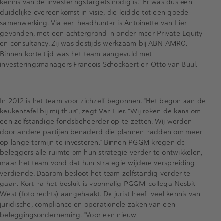
kennis van de investeringstargets nodig is.” Er was dus een
duidelijke overeenkomst in visie, die leidde tot een goede
samenwerking. Via een headhunter is Antoinette van Lier
gevonden, met een achtergrond in onder meer Private Equity
en consultancy. Zij was destijds werkzaam bij ABN AMRO.
Binnen korte tijd was het team aangevuld met
investeringsmanagers Francois Schockaert en Otto van Buul.
In 2012 is het team voor zichzelf begonnen. “Het begon aan de
keukentafel bij mij thuis”, zegt Van Lier. “Wij roken de kans om
een zelfstandige fondsbeheerder op te zetten. Wij werden
door andere partijen benaderd die plannen hadden om meer
op lange termijn te investeren.” Binnen PGGM kregen de
beleggers alle ruimte om hun strategie verder te ontwikkelen,
maar het team vond dat hun strategie wijdere verspreiding
verdiende. Daarom besloot het team zelfstandig verder te
gaan. Kort na het besluit is voormalig PGGM-collega Nesbit
West (foto rechts) aangehaakt. De jurist heeft veel kennis van
juridische, compliance en operationele zaken van een
beleggingsonderneming. “Voor een nieuw