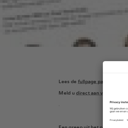
Lees de
fullpage pagina in FD
Meld u
direct aan voor het Pr
.
Een greep uit het programma 