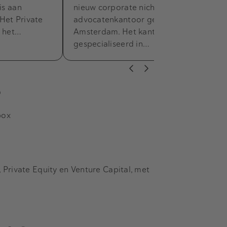
is aan
nieuw corporate niche
Het Private
advocatenkantoor gevestigd in
l het…
Amsterdam. Het kantoor is
gespecialiseerd in…
s
box
Private Equity en Venture Capital, met