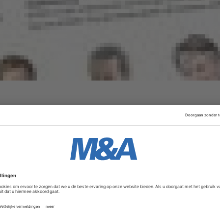
Advertentie
 van vandaag (PDF)
ivate equity Summit
als lid van de M&A Community
.
12:00 - 20:00 uur