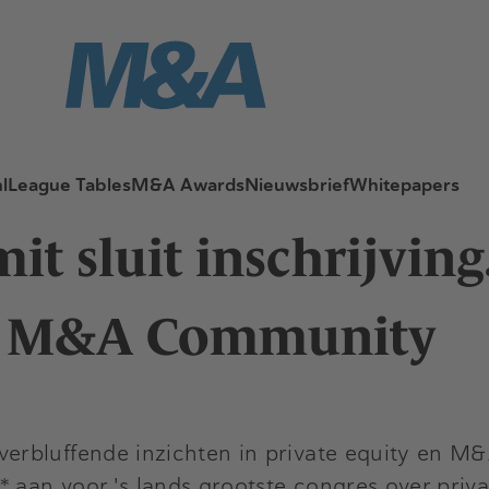
l
League Tables
M&A Awards
Nieuwsbrief
Whitepapers
t sluit inschrijving
en M&A Community
rbluffende inzichten in private equity en M&
aan voor 's lands grootste congres over priv