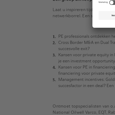
Laat u inspireren tijdens presen
netwerkborrel. Een selectie voo
PE professionals ontdekken h
Cross Border M&A en Dual Tra
succesvolle exit?
Kansen voor private equity 
je een investment opportunit
Kansen voor PE in financierin
financiering voor private equi
Management incentives: Golde
succesfactor in een deal? Een 
Ontmoet topspecialisten van o.a
National Oilwell Varco, EQT, Ra