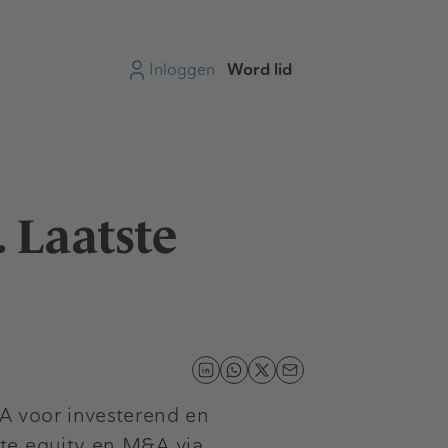
Inloggen
Word lid
. Laatste
A voor investerend en
ate equity en M&A via