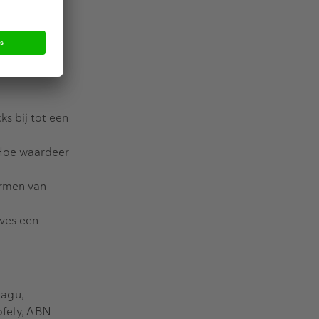
es en de
s bij tot een
 Hoe waardeer
ormen van
ves een
tagu,
ofely, ABN