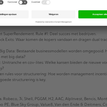
taties, masterclasses, paneldiscussies, exclusieve roundtabl
r u:
et SuperRendement. Rule #1: Deel succes met bedrijven.
ck Exits: Waar komen de kopers vandaan en dragen dual track
in Big Data: Bestaande businessmodellen worden omgegooid.
y met big data?
g: Unitranche en cov-lites: Welke kansen bieden de nieuwe v
ty?
n rules voor structurering: Hoe worden management incenti
goede structurering is key.
. Robeco, 3i, Shell, PGGM, H2, AAC, AlpInvest, Bencis, Mon
bo PE, Blue Sky Group, Value8, Van den Ende & Deitmers, C