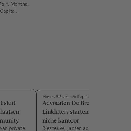
Main, Mentha,
Capital,
Movers & Shakers
11 april 2014
 sluit
Advocaten De Breij, Stibbe en
plaatsen
Linklaters starten overname
munity
niche kantoor
van private
Biesheuvel Jansen advocaten is een