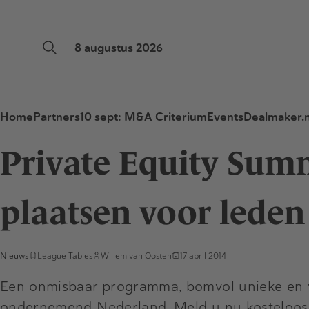
8 augustus 2026
Home
Partners
10 sept: M&A Criterium
Events
Dealmaker.n
Private Equity Summi
plaatsen voor led
Nieuws
League Tables
Willem van Oosten
17 april 2014
Een onmisbaar programma, bomvol unieke en ve
ondernemend Nederland. Meld u nu kosteloos* 