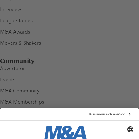
Interview
League Tables
M&A Awards
Movers & Shakers
Community
Adverteren
Events
M&A Community
M&A Memberships
League Tables
M&A Magazine
Partners