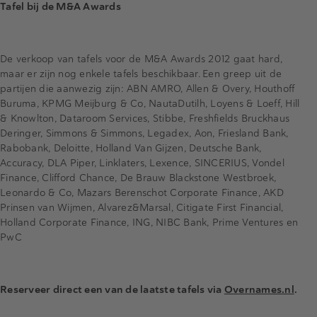
Tafel bij de M&A Awards
De verkoop van tafels voor de M&A Awards 2012 gaat hard,
maar er zijn nog enkele tafels beschikbaar. Een greep uit de
partijen die aanwezig zijn: ABN AMRO, Allen & Overy, Houthoff
Buruma, KPMG Meijburg & Co, NautaDutilh, Loyens & Loeff, Hill
& Knowlton, Dataroom Services, Stibbe, Freshfields Bruckhaus
Deringer, Simmons & Simmons, Legadex, Aon, Friesland Bank,
Rabobank, Deloitte, Holland Van Gijzen, Deutsche Bank,
Accuracy, DLA Piper, Linklaters, Lexence, SINCERIUS, Vondel
Finance, Clifford Chance, De Brauw Blackstone Westbroek,
Leonardo & Co, Mazars Berenschot Corporate Finance, AKD
Prinsen van Wijmen, Alvarez&Marsal, Citigate First Financial,
Holland Corporate Finance, ING, NIBC Bank, Prime Ventures en
PwC
Reserveer direct een van de laatste tafels via
Overnames.nl
.