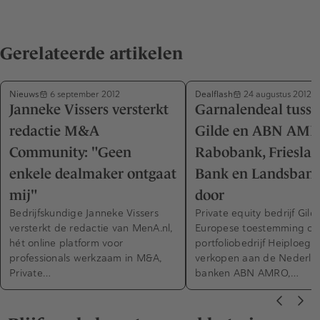
Gerelateerde artikelen
Nieuws
Dealflash
6 september 2012
24 augustus 2012
Janneke Vissers versterkt
Garnalendeal tuss
redactie M&A
Gilde en ABN AMR
Community: "Geen
Rabobank, Friesla
enkele dealmaker ontgaat
Bank en Landsbank
mij"
door
Bedrijfskundige Janneke Vissers
Private equity bedrijf Gild
versterkt de redactie van MenA.nl,
Europese toestemming o
hét online platform voor
portfoliobedrijf Heiploeg t
professionals werkzaam in M&A,
verkopen aan de Nederla
Private…
banken ABN AMRO,…