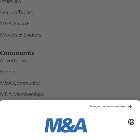
Interview
League Tables
M&A Awards
Movers & Shakers
Community
Adverteren
Events
M&A Community
M&A Memberships
League Tables
M&A Magazine
Partners