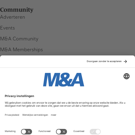
Community
Adverteren
Events
M&A Community
M&A Memberships
League Tables
M&A Magazine
Partners
Service & Contact
Contact
FAQ
Werken bij ons