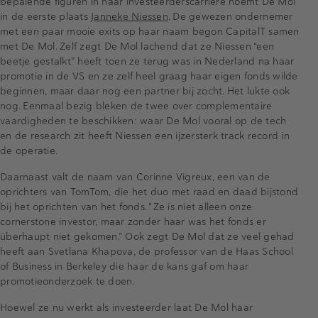
bepalende figuren in haar investeerderscarrière noemt De Mol
in de eerste plaats
Janneke Niessen
. De gewezen ondernemer
met een paar mooie exits op haar naam begon CapitalT samen
met De Mol. Zelf zegt De Mol lachend dat ze Niessen “een
beetje gestalkt” heeft toen ze terug was in Nederland na haar
promotie in de VS en ze zelf heel graag haar eigen fonds wilde
beginnen, maar daar nog een partner bij zocht. Het lukte ook
nog. Eenmaal bezig bleken de twee over complementaire
vaardigheden te beschikken: waar De Mol vooral op de tech
en de research zit heeft Niessen een ijzersterk track record in
de operatie.
Daarnaast valt de naam van Corinne Vigreux, een van de
oprichters van TomTom, die het duo met raad en daad bijstond
bij het oprichten van het fonds. "Ze is niet alleen onze
cornerstone investor, maar zonder haar was het fonds er
überhaupt niet gekomen.” Ook zegt De Mol dat ze veel gehad
heeft aan Svetlana Khapova, de professor van de Haas School
of Business in Berkeley die haar de kans gaf om haar
promotieonderzoek te doen.
Hoewel ze nu werkt als investeerder laat De Mol haar