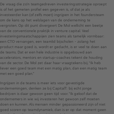
De vraag die zo’n teamgedreven investeringsstrategie oproept
is of het gemeten profiel een gegeven is, of dat je als
investeerder kan (of zelfs moet) ingrijpen in het foundersteam
om de kans op het welslagen van de onderneming te
vergroten. Op dit punt divergeert De Mol wellicht een beetje
van de conventionele praktijk in venture capital. Veel
investeringsmaatschappijen zien teams als tamelijk vormbaar:
een CTO vervangen, een teamlid bijscholen - zolang het
product maar goed is, wordt er gedacht, is er veel te doen aan
de teams. Dat er een hele industrie is opgebouwd aan
accelerators, mentors en startup-coaches tekent de houding
van de sector. De Mol zet daar haar vraagtekens bij. “Ik heb
liever een goed team met een matig plan, dan een matig team
met een goed plan.”
Ingrijpen in de teams is meer iets voor gevestigde
ondernemingen, denken ze bij CapitalT: bij echt jonge
bedrijven is daar gewoon geen tijd voor. “Ik geloof dat de
ondernemers in wie wij investeren het gewoon zelf moeten
doen en kunnen. Als mensen minder gepassioneerd zijn of niet
goed scoren op teamdynamiek, dan is er op dat moment geen