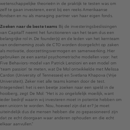
wetenschappelijke theorieën in de praktijk te testen was om
zelf te gaan investeren, eerst bij een reeks Amerikaanse
fondsen en nu als managing partner van haar eigen fonds.
Zoeken naar de beste teams
Bij de investeringsbeslissingen
van CapitalT neemt het functioneren van het team dus een
belangrijke rol in. De founder(s) en de leden van het kernteam
van onderneming zoals de CTO worden doorgelicht op zaken
als motivatie, doorzettingsvermogen en samenwerking. Hier
gebruiken ze een aantal psychometrische modellen voor: het
Five Behaviors-model van Patrick Lenzioni en een model om
‘team passion’ te meten, wat De Mol ontwikkelde met Melissa
Cardon (University of Tennessee) en Svetlana Khapova (Vrije
Universiteit). Zeker niet alle teams komen door de test.
Integendeel: het is een beetje zoeken naar een speld in de
hooiberg, zegt De Mol: “Het is zo ongelofelijk moeilijk, want
ieder bedrijf waarin wij investeren moet in potentie hebben om
een unicorn te worden. Nou, hoeveel zijn dat er? Je moet
uiteindelijk dus de mensen hebben die zo gepassioneerd zijn
dat ze echt doorgaan waar anderen ophouden en die echt
elkaar aanvullen.”