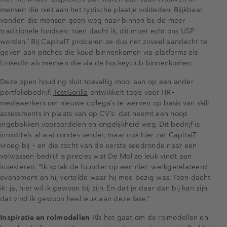
mensen die niet aan het typische plaatje voldeden. Blijkbaar
vonden die mensen geen weg naar binnen bij de meer
traditionele fondsen: toen dacht ik, dit moet echt ons USP
worden.” Bij CapitalT proberen ze dus net zoveel aandacht te
geven aan pitches die koud binnenkomen via platforms als
LinkedIn als mensen die via de hockeyclub binnenkomen.
Deze open houding sluit toevallig mooi aan op een ander
portfoliobedrijf.
TestGorilla
ontwikkelt tools voor HR-
medewerkers om nieuwe collega’s te werven op basis van skill
assessments in plaats van op CV’s: dat neemt een hoop
ingebakken vooroordelen en ongelijkheid weg. Dit bedrijf is
inmiddels al wat rondes verder, maar ook hier zat CapitalT
vroeg bij - en die tocht van de eerste seedronde naar een
volwassen bedrijf is precies wat De Mol zo leuk vindt aan
investeren: “Ik sprak de founder op een niet-werkgerelateerd
evenement en hij vertelde waar hij mee bezig was. Toen dacht
ik: ja, hier wil ik gewoon bij zijn. En dat je daar dan bij kan zijn,
dat vind ik gewoon heel leuk aan deze fase.”
Inspiratie en rolmodellen
Als het gaat om de rolmodellen en