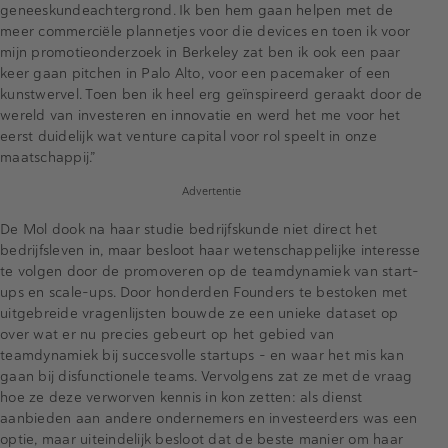
geneeskundeachtergrond. Ik ben hem gaan helpen met de
meer commerciële plannetjes voor die devices en toen ik voor
mijn promotieonderzoek in Berkeley zat ben ik ook een paar
keer gaan pitchen in Palo Alto, voor een pacemaker of een
kunstwervel. Toen ben ik heel erg geïnspireerd geraakt door de
wereld van investeren en innovatie en werd het me voor het
eerst duidelijk wat venture capital voor rol speelt in onze
maatschappij.”
Advertentie
De Mol dook na haar studie bedrijfskunde niet direct het
bedrijfsleven in, maar besloot haar wetenschappelijke interesse
te volgen door de promoveren op de teamdynamiek van start-
ups en scale-ups. Door honderden Founders te bestoken met
uitgebreide vragenlijsten bouwde ze een unieke dataset op
over wat er nu precies gebeurt op het gebied van
teamdynamiek bij succesvolle startups - en waar het mis kan
gaan bij disfunctionele teams. Vervolgens zat ze met de vraag
hoe ze deze verworven kennis in kon zetten: als dienst
aanbieden aan andere ondernemers en investeerders was een
optie, maar uiteindelijk besloot dat de beste manier om haar