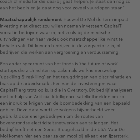
coach of mediator die daarbij gaat helpen. Je staat dan nog zo
aan het begin en je gaat nog voor zoveel vuurdopen staan.”
Maatschappelijk rendement
Hoewel De Mol de term impact
investing niet direct zou willen noemen investeert CapitalT
vooral in bedrijven waar er, net zoals bij de medische
uitvindingen van haar vader, ook maatschappelijke winst te
behalen valt. Dit kunnen bedrijven in de zorgsector zijn, of
bedrijven die werken aan vergroening en verduurzaming.
Een ander speerpunt van het fonds is ‘the future of work’ -
startups die zich richten op zaken als werknemerswelzijn,
‘upskilling & reskilling’ en het terugdringen van discriminatie en
bias op de arbeidsmarkt. Een van de investeringen waar
CapitalT erg trots op is, is die in Overstory. Dit bedrijf analyseert
met behulp van Artificial Intelligence satellietbeelden om zo
een indruk te krijgen van de boombedekking van een bepaald
gebied. Deze data wordt vervolgens bijvoorbeeld weer
gebruikt door energiebedrijven om de routes van
bovengrondse electriciteitsnetwerken aan te leggen. Het
bedrijf heeft net een Series B opgehaald in de USA. Voor De
Mol komen hier een paar zaken mooi bij elkaar: een ijzersterk,