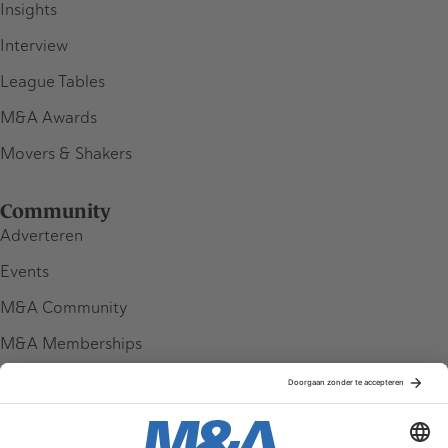
Insights
Interview
League Tables
M&A Awards
Movers & Shakers
Community
Adverteren
Events
M&A Community
M&A Memberships
League Tables
M&A Magazine