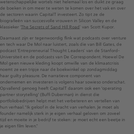
wetenschappelijke wortels niet helemaal los en duikt ze graag
de boeken in om meer te weten te komen over het vak en over
de sectoren waarin CapitalT investeert. Zo tipt ze de
biografieën van succesvolle vrouwen in Silicon Valley en de
klassieker ‘
The Secrets of Sand Hill Road
’ van Scott Kupor.
Daarnaast zijn er tegenwoordig flink wat podcasts over venture
en tech waar De Mol naar luistert, zoals die van Bill Gates, de
podcast ‘Entrepreneurial Thought Leaders’ van de Stanford-
Universiteit en de podcasts van De Correspondent. Hoewel De
Mol geen nieuwe kleding koopt omwille van de klimaatcrisis
noemt ze een tripje naar de boekwinkel op zondagmiddag
haar guilty pleasure. De narratieve component van
ondernemen en investeren is volgens haar sowieso onderschat.
Opvallend genoeg heeft CapitalT daarom ook een 'operating
partner storytelling' (Buffi Duberman) in dienst die
portfoliobedrijven helpt met het verbeteren en vertellen van
hun verhaal. “Ik geloof in de kracht van verhalen. Je moet als
founder namelijk sterk in je eigen verhaal geloven om zoveel
tijd en moeite in je bedrijf te steken: je moet echt een beetje in
je eigen film leven.”