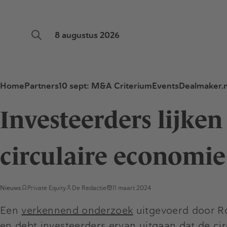
8 augustus 2026
Home
Partners
10 sept: M&A Criterium
Events
Dealmaker.n
Investeerders lijken
circulaire economie
Nieuws
Private Equity
De Redactie
11 maart 2024
Een
verkennend onderzoek
uitgevoerd door Rou
en debt investeerders ervan uitgaan dat de circ