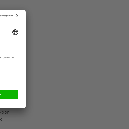
gen in de
e bedrijven
rd kan het
bewegen naar
e-proof
ulaire
den, denk
en worden.
 voor
le