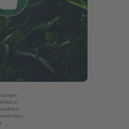
ossingen
kheid in
dendheid.
esteerders,
t