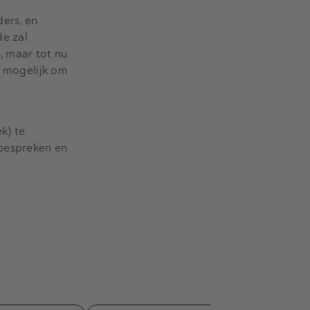
ders, en
de zal
, maar tot nu
s mogelijk om
k) te
 bespreken en