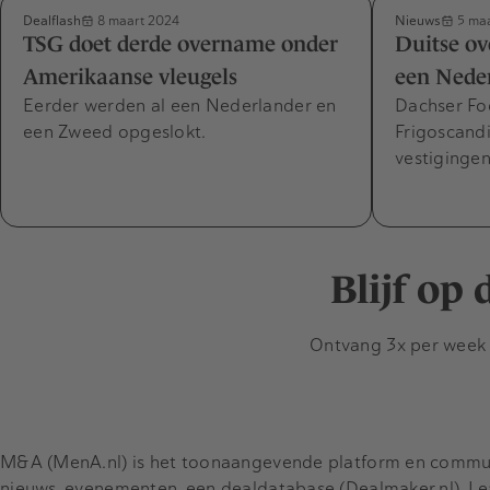
Dealflash
Nieuws
8 maart 2024
5 maa
TSG doet derde overname onder
Duitse o
Amerikaanse vleugels
een Neder
Eerder werden al een Nederlander en
Dachser Fo
een Zweed opgeslokt.
Frigoscand
vestigingen
Blijf op
Ontvang 3x per week d
M&A (MenA.nl) is het toonaangevende platform en communit
nieuws, evenementen, een dealdatabase (Dealmaker.nl), L