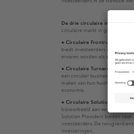
investeerders in de transitie we
De drie circulaire investerin
circulaire markt in grofweg dri
● Circulaire Frontrunners
: Inv
biedt investeerders een hoge n
ervaren worden als een risicovol
● Circulaire Turnarounds
: Inv
een circulair business model. In
maken van hun huidige portfolio 
economie.
● Circulaire Solution Provider
bijvoorbeeld aan een digitaal 
Solution Providers bieden vaak 
investeerders. De terugverdienti
investeringen.