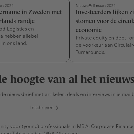
Nieuws
rt 2024
11 maart 2024
vername in Zweden met
Investeerders lijken z
lands randje
stomen voor de circul
od Logistics en
economie
ia hebben allebei
Private equity en debt f
 in ons land.
de voorkeur aan Circulair
Turnarounds.
 de hoogte van al het nieuw
e nieuwsbrief met artikelen, deals en interviews in je mail
Inschrijven
y voor (young) professionals in M&A, Corporate Finance, 
eague Tables en het M&A Magazine.