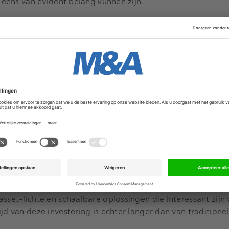
l eens van evident belang kunnen zijn.
Advertentie
gsdomeinen
Uit het onderzoek blijkt dat het type investerin
e groepen verdeeld kan worden:
esteringen in bedrijven die van origine circulair zijn. Dit typ
on-financiële impact, maar door het gebrek aan track-reco
le investering.
esteringen in bedrijven die van een lineair business model 
vesteerders zijn steeds meer in aan het zetten op het futur
en lijken voorkeur te geven aan deze investering in de circ
s
: Investeringen in bedrijven die circulaire oplossingen bie
platform waarbij materialen getrackt en teruggehaald kunn
asset-lichte en schaalbare oplossingen die interessant zijn
jd van deze investering is echter langer dan van traditione