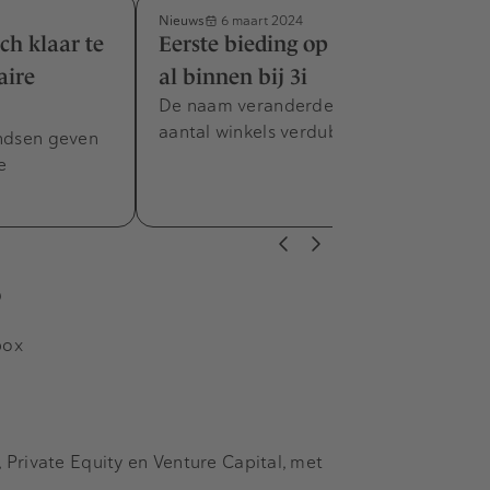
Nieuws
6 maart 2024
ich klaar te
Eerste bieding op Hans Anders is
aire
al binnen bij 3i
De naam veranderde in Nexeye en het
aantal winkels verdubbelde tot 720.
ondsen geven
e
s
box
Private Equity en Venture Capital, met