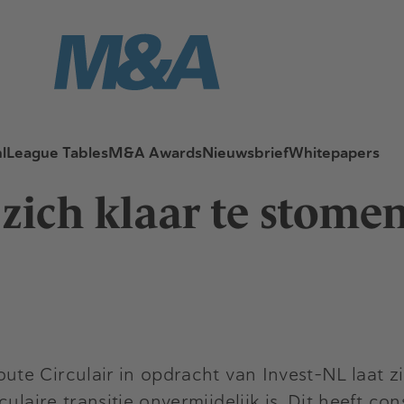
l
League Tables
M&A Awards
Nieuwsbrief
Whitepapers
 zich klaar te stome
te Circulair in opdracht van Invest-NL laat zie
ulaire transitie onvermijdelijk is. Dit heeft c