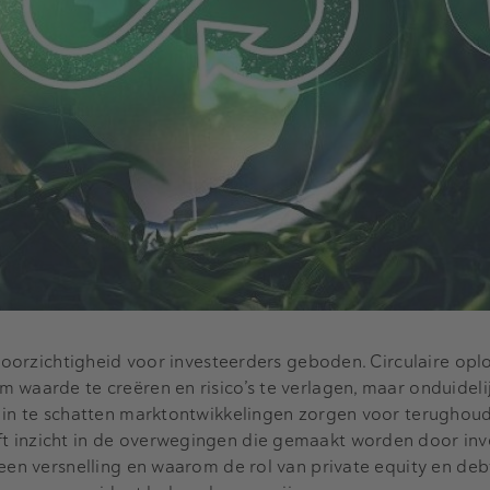
 voorzichtigheid voor investeerders geboden. Circulaire opl
 waarde te creëren en risico’s te verlagen, maar onduidelij
k in te schatten marktontwikkelingen zorgen voor terughou
 inzicht in de overwegingen die gemaakt worden door inv
 een versnelling en waarom de rol van private equity en deb