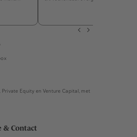
s
box
Private Equity en Venture Capital, met
e & Contact