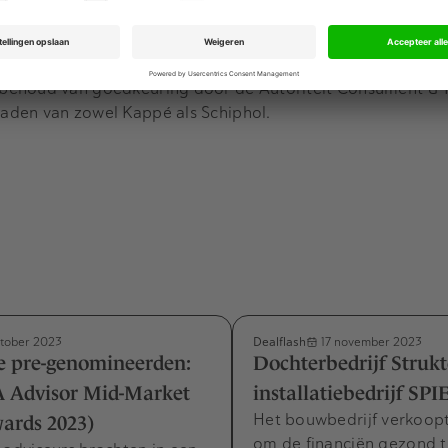
iële retailer op Schiphol en daarmee een belangrijke part
smetics, Drugstore en Sunglasses. Kappé heeft ruim 300 
behoud van goedkeuring door de Autoriteit Consument & 
aden van zowel Kappé als Schiphol.
Dealflash
tober 2023
17 november 2023
de pre-genomineerden:
Dochterbedrijf Struk
 Advisor Mid-Market
installatiebedrijf SPI
Het bouwbedrijf verkoop
rds 2023)
om de financiën gezond 