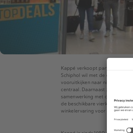
Kappé verkoopt parfums, cosmetic
Schiphol wil met de overname he
vooruitkijken naar nieuwe winke
centraal. Daarnaast zet Schipho
samenwerking met commerciële p
de beschikbare vierkante meters 
winkelervaring voor passagiers.