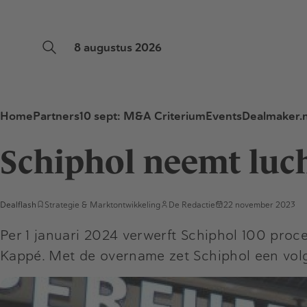
8 augustus 2026
Home
Partners
10 sept: M&A Criterium
Events
Dealmaker.n
Schiphol neemt luc
Dealflash
Strategie & Marktontwikkeling
De Redactie
22 november 2023
Per 1 januari 2024 verwerft Schiphol 100 proc
Kappé. Met de overname zet Schiphol een volg