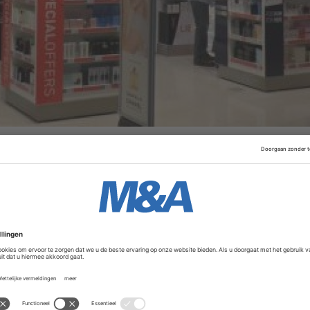
a, zonnebrillen en drogisterijartikelen in vijftien winkels 
t bedrijf voortzetten en verder investeren in deze winkels
ls en concepten. Continuïteit voor de winkels en medewerk
l in op de reeds ingezette professionalisering van Kappé e
artners. De overname stelt Schiphol op de lange termijn 
flexibel in te richten, met ruimte voor innovatie en een be
Advertentie