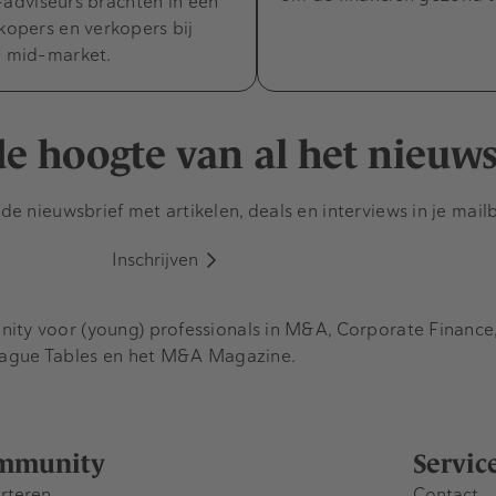
dviseurs brachten in een
 kopers en verkopers bij
e mid-market.
 de hoogte van al het nieuw
e nieuwsbrief met artikelen, deals en interviews in je mail
Inschrijven
y voor (young) professionals in M&A, Corporate Finance, 
eague Tables en het M&A Magazine.
mmunity
Servic
rteren
Contact