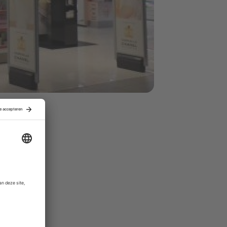
op Schiphol.
 en
ers staat
n de
in staat om
tere