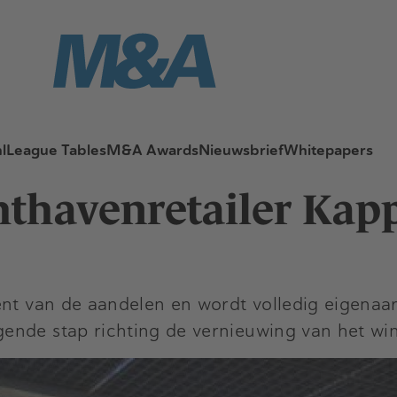
l
League Tables
M&A Awards
Nieuwsbrief
Whitepapers
hthavenretailer Kap
ent van de aandelen en wordt volledig eigenaar
ende stap richting de vernieuwing van het wi