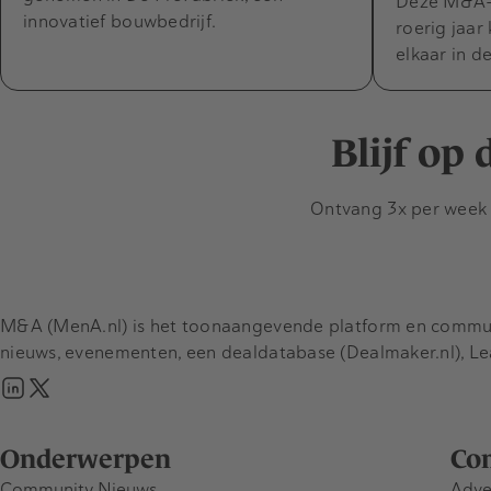
Deze M&A-a
innovatief bouwbedrijf.
roerig jaar
elkaar in d
Blijf op
Ontvang 3x per week d
M&A (MenA.nl) is het toonaangevende platform en communit
nieuws, evenementen, een dealdatabase (Dealmaker.nl), L
Onderwerpen
Co
Community Nieuws
Adve