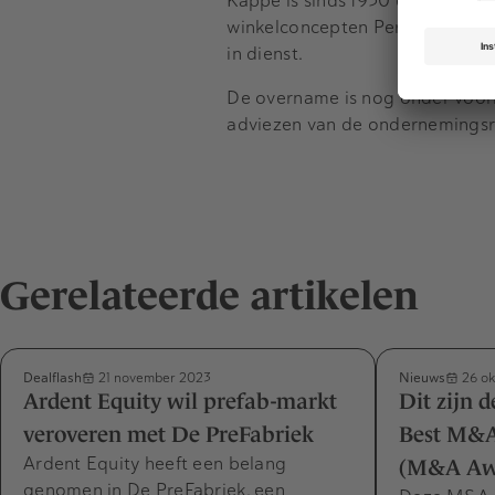
Kappé is sinds 1950 een commerc
winkelconcepten Perfumes & Co
in dienst.
De overname is nog onder voor
adviezen van de ondernemingsr
Gerelateerde artikelen
Dealflash
Nieuws
21 november 2023
26 ok
Ardent Equity wil prefab-markt
Dit zijn 
veroveren met De PreFabriek
Best M&A
Ardent Equity heeft een belang
(M&A Awa
genomen in De PreFabriek, een