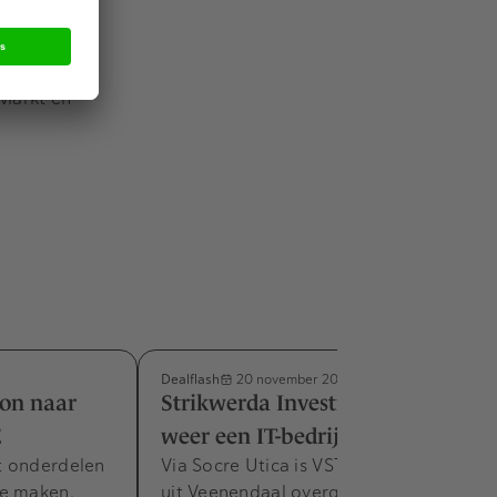
ner, met de
medewerkers
Markt en
Dealflash
20 november 2023
ton naar
Strikwerda Investment voegt
E
weer een IT-bedrijf toe
t onderdelen
Via Socre Utica is VST ICT & Telecom
te maken.
uit Veenendaal overgenomen.