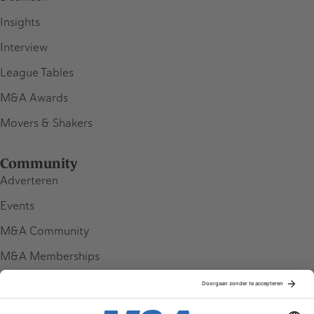
Insights
Interview
League Tables
M&A Awards
Movers & Shakers
Community
Adverteren
Events
M&A Community
M&A Memberships
League Tables
M&A Magazine