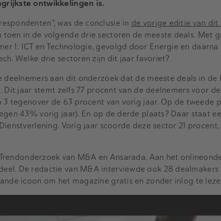
rijkste ontwikkelingen is.
espondenten", was de conclusie in
de vorige editie van di
toen in de volgende drie sectoren de meeste deals. Met g
r 1: ICT en Technologie, gevolgd door Energie en daarna
h. Welke drie sectoren zijn dit jaar favoriet?
e deelnemers aan dit onderzoek dat de meeste deals in de 
. Dit jaar stemt zelfs 77 procent van de deelnemers voor de
p 3 tegenover de 63 procent van vorig jaar. Op de tweede p
egen 43% vorig jaar). En op de derde plaats? Daar staat e
ienstverlening. Vorig jaar scoorde deze sector 21 procent, d
M&A Trendonderzoek van M&A en Ansarada. Aan het onlineond
el. De redactie van M&A interviewde ook 28 dealmakers l
ande icoon om het magazine gratis en zonder inlog te leze