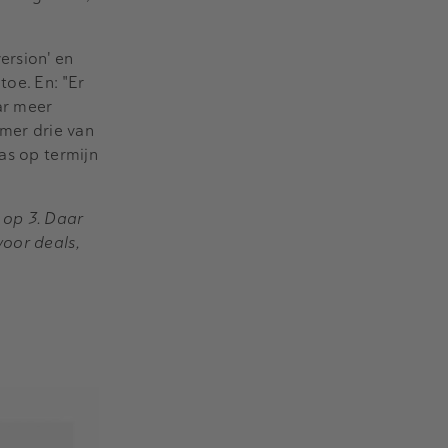
ersion' en
toe. En: "Er
ar meer
mmer drie van
as op termijn
 op 3. Daar
voor deals,