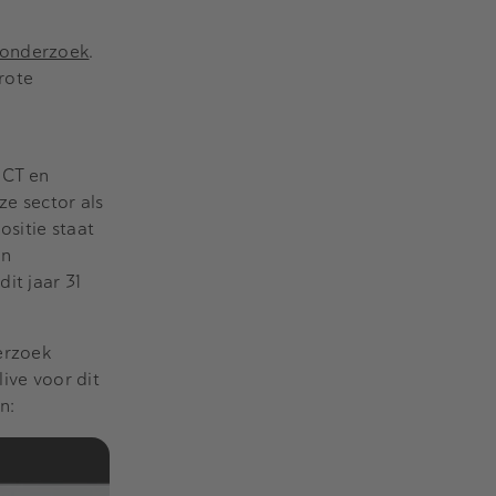
t onderzoek
.
rote
ICT en
ze sector als
ositie staat
en
it jaar 31
erzoek
ive voor dit
n: