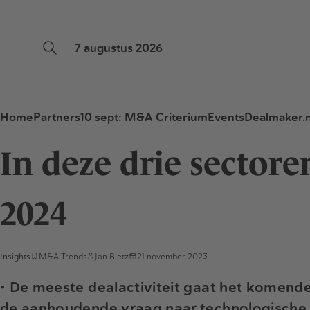
7 augustus 2026
Home
Partners
10 sept: M&A Criterium
Events
Dealmaker.n
In deze drie sectore
2024
Insights
M&A Trends
Jan Bletz
21 november 2023
• De meeste dealactiviteit gaat het komende
de aanhoudende vraag naar technologische i