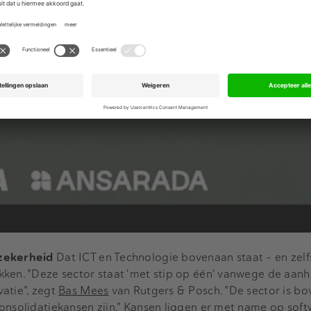
 zekerheid
Dat ICT en Technologie bovenaan staat - en zelf
kken. "Deze sector staat 'met stip op één' vanwege de aa
atie", zegt
Bas Mees
van Rutgers & Posch. "De sector is b
onsolidatiekansen zijn." Kansen liggen er met name op sof