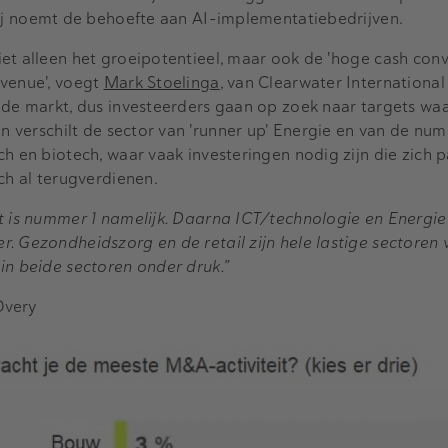
ij noemt de behoefte aan AI-implementatiebedrijven.
et alleen het groeipotentieel, maar ook de 'hoge cash conv
evenue', voegt
Mark Stoelinga
, van Clearwater International 
 de markt, dus investeerders gaan op zoek naar targets wa
in verschilt de sector van 'runner up' Energie en van de nu
h en biotech, waar vaak investeringen nodig zijn die zich p
ch al terugverdienen.
t is nummer 1 namelijk. Daarna ICT/technologie en Energie
. Gezondheidszorg en de retail zijn hele lastige sectoren 
in beide sectoren onder druk.”
 Overy