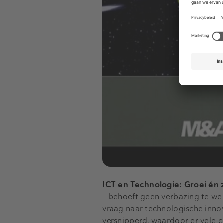
ICT en Technologie: Groei én
- behoeft geen verbazing te we
vraag naar technologische innov
versnipperd, waardoor er vele c