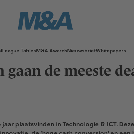
l
League Tables
M&A Awards
Nieuwsbrief
Whitepapers
n gaan de meeste dea
 jaar plaatsvinden in Technologie & ICT. Dez
nnovatie, de 'hoge cash conversion' en een 