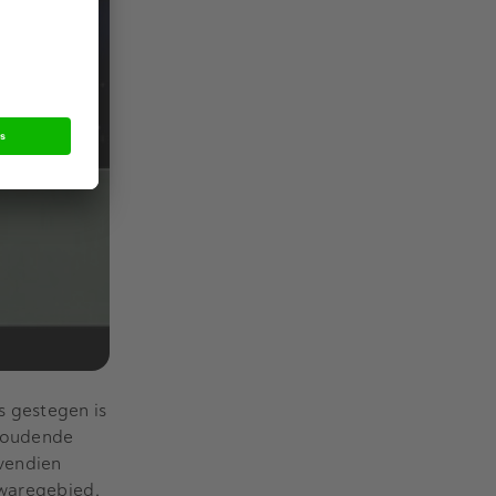
s gestegen is
nhoudende
ovendien
twaregebied,