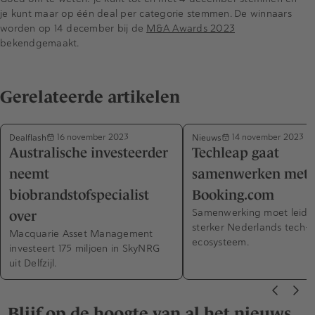
je kunt maar op één deal per categorie stemmen. De winnaars
worden op 14 december bij de
M&A Awards 2023
bekendgemaakt.
Gerelateerde artikelen
Dealflash
Nieuws
16 november 2023
14 november 2023
Australische investeerder
Techleap gaat
neemt
samenwerken met
biobrandstofspecialist
Booking.com
Samenwerking moet leiden
over
sterker Nederlands tech-
Macquarie Asset Management
ecosysteem.
investeert 175 miljoen in SkyNRG
uit Delfzijl.
Blijf op de hoogte van al het nieuws