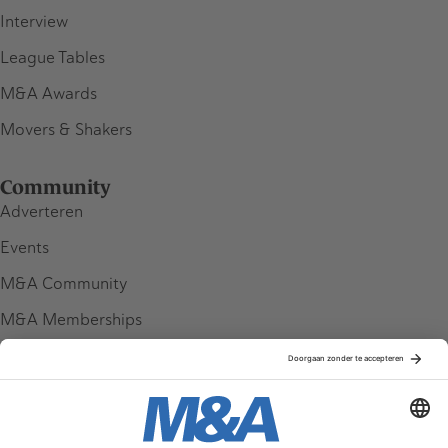
Interview
League Tables
M&A Awards
Movers & Shakers
Community
Adverteren
Events
M&A Community
M&A Memberships
League Tables
M&A Magazine
Partners