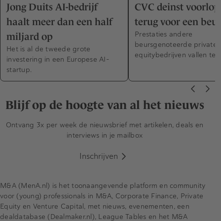
Jong Duits AI-bedrijf
CVC deinst voorlop
haalt meer dan een half
terug voor een beu
Prestaties andere
miljard op
beursgenoteerde private-
Het is al de tweede grote
equitybedrijven vallen teg
investering in een Europese AI-
startup.
Blijf op de hoogte van al het nieuws
Ontvang 3x per week de nieuwsbrief met artikelen, deals en
interviews in je mailbox
Inschrijven
M&A (MenA.nl) is het toonaangevende platform en community
voor (young) professionals in M&A, Corporate Finance, Private
Equity en Venture Capital, met nieuws, evenementen, een
dealdatabase (Dealmaker.nl), League Tables en het M&A