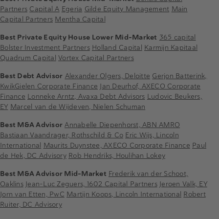
Partners
Capital A
Egeria
Gilde Equity Management
Main
Capital Partners
Mentha Capital
Best Private Equity House Lower Mid-Market
365 capital
Bolster Investment Partners
Holland Capital
Karmijn Kapitaal
Quadrum Capital
Vortex Capital Partners
Best Debt Advisor
Alexander Olgers, Deloitte
Gerjon Batterink,
KwikGielen Corporate Finance
Jan Deurhof, AXECO Corporate
Finance
Lonneke Arntz, Avaxa Debt Advisors
Ludovic Beukers,
EY
Marcel van de Wijdeven, Nielen Schuman
Best M&A Advisor
Annabelle Diepenhorst, ABN AMRO
Bastiaan Vaandrager, Rothschild & Co
Eric Wijs, Lincoln
International
Maurits Duynstee, AXECO Corporate Finance
Paul
de Hek, DC Advisory
Rob Hendriks, Houlihan Lokey
Best M&A Advisor Mid-Market
Frederik van der Schoot,
Oaklins
Jean-Luc Zeguers, 1602 Capital Partners
Jeroen Valk, EY
Jorn van Etten, PwC
Martijn Koops, Lincoln International
Robert
Ruiter, DC Advisory