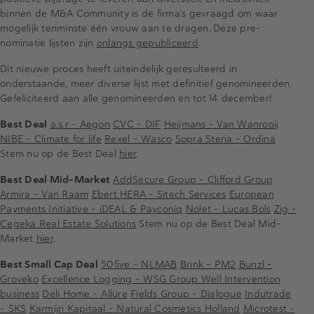
binnen de M&A Community is de firma’s gevraagd om waar
mogelijk tenminste één vrouw aan te dragen. Deze pre-
nominatie lijsten zijn
onlangs gepubliceerd
.
Dit nieuwe proces heeft uiteindelijk geresulteerd in
onderstaande, meer diverse lijst met definitief genomineerden.
Gefeliciteerd aan alle genomineerden en tot 14 december!
Best Deal
a.s.r – Aegon
CVC – DIF
Heijmans – Van Wanrooij
NIBE – Climate for life
Rexel – Wasco
Sopra Steria – Ordina
Stem nu op de Best Deal
hier
.
Best Deal Mid-Market
AddSecure Group – Clifford Group
Armira – Van Raam
Ebert HERA – Sitech Services
European
Payments Initiative – iDEAL & Payconiq
Nolet – Lucas Bols
Zig –
Cegeka Real Estate Solutions
Stem nu op de Best Deal Mid-
Market
hier
.
Best Small Cap Deal
50five – NLMAB
Brink – PM2
Bunzl –
Groveko
Excellence Logging – WSG Group Well Intervention
business
Deli Home – Allure
Fields Group – Dialogue
Indutrade
– SKS
Karmijn Kapitaal – Natural Cosmetics Holland
Microtest –