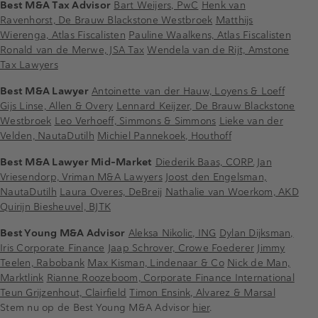
Best M&A Tax Advisor
Bart Weijers, PwC
Henk van
Ravenhorst, De Brauw Blackstone Westbroek
Matthijs
Wierenga, Atlas Fiscalisten
Pauline Waalkens, Atlas Fiscalisten
Ronald van de Merwe, JSA Tax
Wendela van de Rijt, Amstone
Tax Lawyers
Best M&A Lawyer
Antoinette van der Hauw, Loyens & Loeff
Gijs Linse, Allen & Overy
Lennard Keijzer, De Brauw Blackstone
Westbroek
Leo Verhoeff, Simmons & Simmons
Lieke van der
Velden, NautaDutilh
Michiel Pannekoek, Houthoff
Best M&A Lawyer Mid-Market
Diederik Baas, CORP.
Jan
Vriesendorp, Vriman M&A Lawyers
Joost den Engelsman,
NautaDutilh
Laura Overes, DeBreij
Nathalie van Woerkom, AKD
Quirijn Biesheuvel, BJTK
Best Young M&A Advisor
Aleksa Nikolic, ING
Dylan Dijksman,
Iris Corporate Finance
Jaap Schrover, Crowe Foederer
Jimmy
Teelen, Rabobank
Max Kisman, Lindenaar & Co
Nick de Man,
Marktlink
Rianne Roozeboom, Corporate Finance International
Teun Grijzenhout, Clairfield
Timon Ensink, Alvarez & Marsal
Stem nu op de Best Young M&A Advisor
hier
.