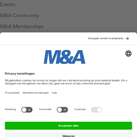
Events
M&A Community
M&A Memberships
League Tables
M&A Magazine
Partners
Service & Contact
Contact
FAQ
Werken bij ons
Privacy Policy
Algemene Voorwaarden