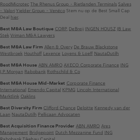
RoodMicrotec
The Rhenus Group – Rietlanden Terminals
Salves
– Valori
Yielder Group – Venéco
Stem nu op de Best Small Cap
Deal
hier
.
Best M&A Law Boutique
CORP.
DeBreij
INGEN HOUSZ
JB Law
Stek
Vriman M&A Lawyers
Best M&A Law Firm
Allen & Overy
De Brauw Blackstone
Westbroek
Houthoff
Lexence
Loyens & Loeff
NautaDutilh
Best M&A House
ABN AMRO
AXECO Corporate Finance
ING
J.P. Morgan
Rabobank
Rothschild & Co
Best M&A House Mid-Market
Corporate Finance
International
Emendo Capital
KPMG
Lincoln International
Marktlink
Oaklins
Best Diversity Firm
Clifford Chance
Deloitte
Kennedy van der
Laan
NautaDutilh
Pellicaan Advocaten
Best Acquisition Finance Provider
ABN AMRO
Ares
Management
Bridgepoint
Dutch Mezzanine Fund
ING
Rabobank
Tikehau Capital