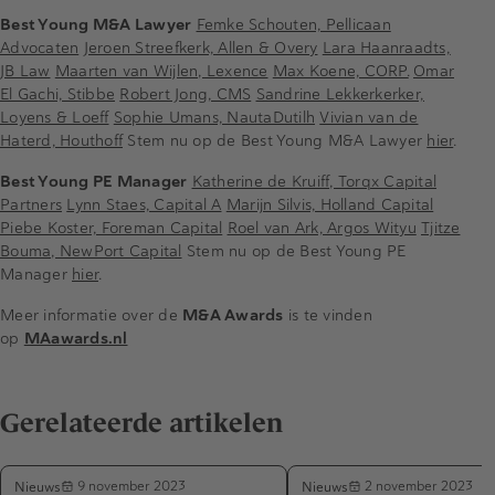
Best Young M&A Lawyer
Femke Schouten, Pellicaan
Advocaten
Jeroen Streefkerk, Allen & Overy
Lara Haanraadts,
JB Law
Maarten van Wijlen, Lexence
Max Koene, CORP.
Omar
El Gachi, Stibbe
Robert Jong, CMS
Sandrine Lekkerkerker,
Loyens & Loeff
Sophie Umans, NautaDutilh
Vivian van de
Haterd, Houthoff
Stem nu op de Best Young M&A Lawyer
hier
.
Best Young PE Manager
Katherine de Kruiff, Torqx Capital
Partners
Lynn Staes, Capital A
Marijn Silvis, Holland Capital
Piebe Koster, Foreman Capital
Roel van Ark, Argos Wityu
Tjitze
Bouma, NewPort Capital
Stem nu op de Best Young PE
Manager
hier
.
Meer informatie over de
M&A Awards
is te vinden
op
MAawards.nl
Gerelateerde artikelen
Nieuws
Nieuws
9 november 2023
2 november 2023