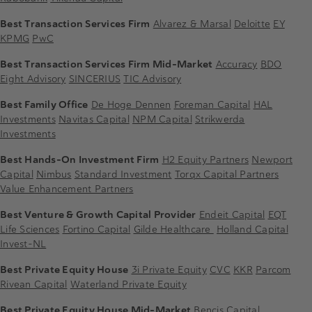
Best Transaction Services Firm
Alvarez & Marsal
Deloitte
EY
KPMG
PwC
Best Transaction Services Firm Mid-Market
Accuracy
BDO
Eight Advisory
SINCERIUS
TIC Advisory
Best Family Office
De Hoge Dennen
Foreman Capital
HAL
Investments
Navitas Capital
NPM Capital
Strikwerda
Investments
Best Hands-On Investment Firm
H2 Equity Partners
Newport
Capital
Nimbus
Standard Investment
Torqx Capital Partners
Value Enhancement Partners
Best Venture & Growth Capital Provider
Endeit Capital
EQT
Life Sciences
Fortino Capital
Gilde Healthcare
Holland Capital
Invest-NL
Best Private Equity House
3i Private Equity
CVC
KKR
Parcom
Rivean Capital
Waterland Private Equity
Best Private Equity House Mid-Market
Bencis Capital