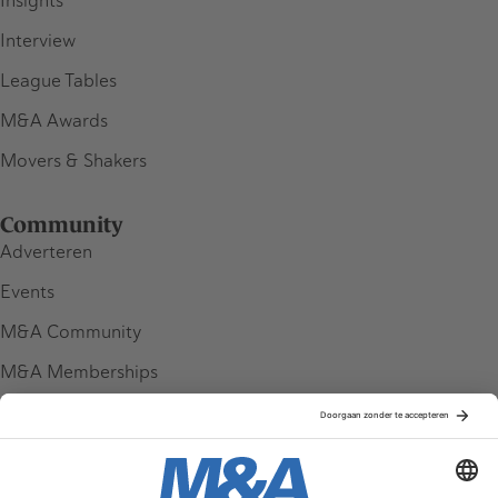
Insights
Interview
League Tables
M&A Awards
Movers & Shakers
Community
Adverteren
Events
M&A Community
M&A Memberships
League Tables
M&A Magazine
Partners