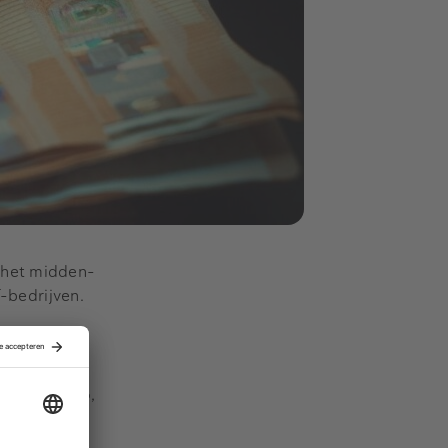
 het midden-
T-bedrijven.
Het private
miljoen euro,