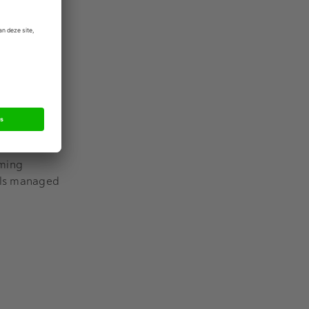
er 3.000
j het MKB,
ding
pital in een
eming
als managed