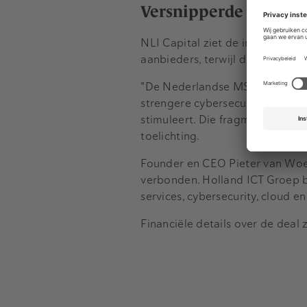
Versnipperde MSP-ma
NLI Capital ziet de investerin
aanbieders, terwijl de vraag na
"De Nederlandse MSP-markt kent
strengere cybersecurityvereist
stimuleert. Die fragmentatie bie
toelichting.
Founder en CEO Pieter van Woer
verbonden. Holland ICT Groep b
services, cybersecurity, cloud 
Financiële details over de deal