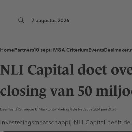
7 augustus 2026
Home
Partners
10 sept: M&A Criterium
Events
Dealmaker.n
NLI Capital doet ov
closing van 50 milj
Dealflash
Strategie & Marktontwikkeling
De Redactie
24 juni 2026
Investeringsmaatschappij NLI Capital heeft d