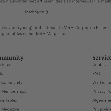
e nieuwsbrief met artikelen, deals en interviews in je mail
Inschrijven
y voor (young) professionals in M&A, Corporate Finance, 
eague Tables en het M&A Magazine.
mmunity
Servic
rteren
Contact
ts
FAQ
 Community
Werken bi
 Memberships
Privacy Po
ue Tables
Algemene
 Magazine
Privacyins