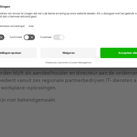
rkt
g zitten omdat de MSP-markt in Nederland versnipperd is ov
ar de diensten sterk toeneemt.
 structurele groeidrivers als toenemende digitalisering bi
en en een aanhoudend tekort aan IT-personeel dat uitbeste
dt HIG een aantrekkelijke consolidatiepositie", aldus NLI Ca
den blijft als aandeelhouder en directeur aan de ondern
edient vanuit zes regionale partnerbedrijven IT-diensten 
en workplace-oplossingen.
 zijn niet bekendgemaakt.