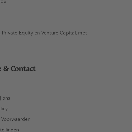
box
Private Equity en Venture Capital, met
e & Contact
j ons
licy
 Voorwaarden
tellingen