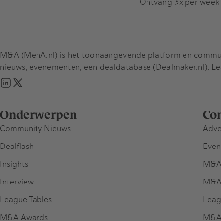
Ontvang 3x per week d
M&A (MenA.nl) is het toonaangevende platform en communit
nieuws, evenementen, een dealdatabase (Dealmaker.nl), L
Onderwerpen
Co
Community Nieuws
Adve
Dealflash
Even
Insights
M&A
Interview
M&A
League Tables
Leag
M&A Awards
M&A