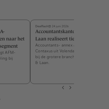
Dealflash
24 juni 2026
A-
Accountantskantoor de Jong &
en naar het
Laan realiseert tiende overname
Accountants- annex advieskantoor
tsegment
Contaxus uit Volendam sluit zich aan
jgt AFM-
bij de grotere branchegenoot De Jong
ing bij
& Laan.
s