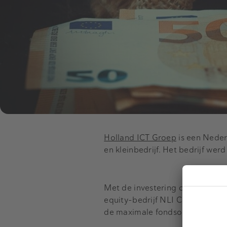
Holland ICT Groep
is een Neder
en kleinbedrijf. Het bedrijf wer
Met de investering ondersteun
equity-bedrijf NLI Capital heeft
de maximale fondsomvang. Het o