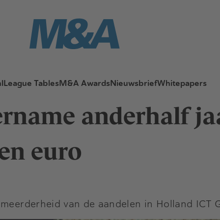
l
League Tables
M&A Awards
Nieuwsbrief
Whitepapers
ername anderhalf jaa
oen euro
e meerderheid van de aandelen in Holland ICT 