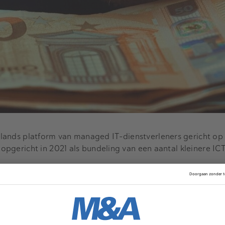
lands platform van managed IT-dienstverleners gericht op
d opgericht in 2021 als bundeling van een aantal kleinere IC
Advertentie
t
NLI Capital
de volgende groeifase van deze onderneming. 
 voig jaar haar
eerste investeringsfonds gesloten
op vijftig 
orspronkelijke doel was dertig miljoen euro.