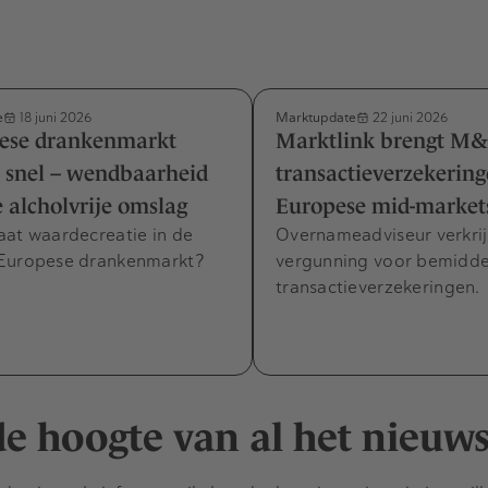
e
Marktupdate
18 juni 2026
22 juni 2026
ese drankenmarkt
Marktlink brengt M&
 snel – wendbaarheid
transactieverzekering
e alcholvrije omslag
Europese mid-marke
aat waardecreatie in de
Overnameadviseur verkri
Europese drankenmarkt?
vergunning voor bemiddel
transactieverzekeringen.
 de hoogte van al het nieuw