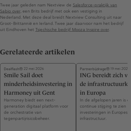
Twee jaar geleden nam Nextview de
Salesforce-praktijk van
Sabio over
, een Brits bedrijf met ook een vestiging in
Nederland. Met deze deal breidt Nextview Consultin
g
uit naar
Groot-Brittannië en Ierland. Twee jaar daarvoor nam het bedrijf
uit Eindhoven het
Tsjechische bedrijf Mooza Inspire over
.
Gerelateerde artikelen
Dealflash
Partnerbijdrage
22 mei 2026
19 mei 2026
Smile Sail doet
ING bereidt zich vo
minderheidsinvestering in
de infrastructuurk
Harmoney uit Gent
in Europa
Harmoney biedt een next-
In de afgelopen jaren is e
generation digitaal platform voor
continue stijging te zien in
de orchestratie van
investeringen in Europese
tegenpartijrisicobeheer.
infrastructuur.