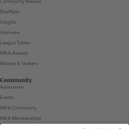
Community Nieuws
Dealflash
Insights
Interview
League Tables
M&A Awards
Movers & Shakers
Community
Adverteren
Events
M&A Community
M&A Memberships
League Tables