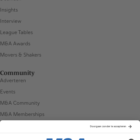
Insights
Interview
League Tables
M&A Awards
Movers & Shakers
Community
Adverteren
Events
M&A Community
M&A Memberships
League Tables
M&A Magazine