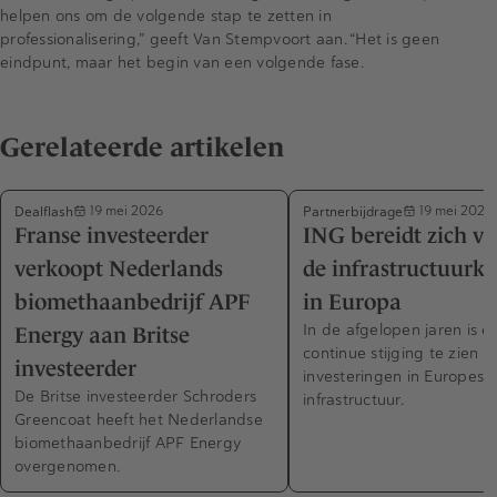
helpen ons om de volgende stap te zetten in
professionalisering,” geeft Van Stempvoort aan. “Het is geen
eindpunt, maar het begin van een volgende fase.
Gerelateerde artikelen
Dealflash
Partnerbijdrage
19 mei 2026
19 mei 2026
Franse investeerder
ING bereidt zich vo
verkoopt Nederlands
de infrastructuurk
biomethaanbedrijf APF
in Europa
In de afgelopen jaren is e
Energy aan Britse
continue stijging te zien in
investeerder
investeringen in Europese
De Britse investeerder Schroders
infrastructuur.
Greencoat heeft het Nederlandse
biomethaanbedrijf APF Energy
overgenomen.