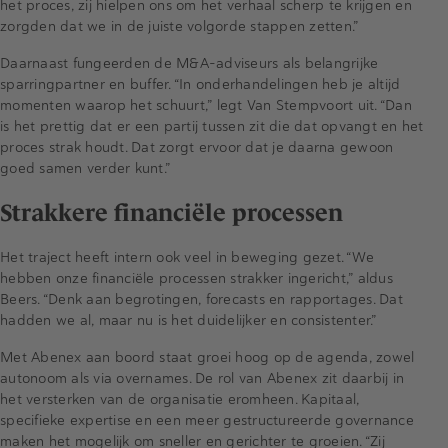
het proces, zij hielpen ons om het verhaal scherp te krijgen en
zorgden dat we in de juiste volgorde stappen zetten.”
Daarnaast fungeerden de M&A-adviseurs als belangrijke
sparringpartner en buffer. “In onderhandelingen heb je altijd
momenten waarop het schuurt,” legt Van Stempvoort uit. “Dan
is het prettig dat er een partij tussen zit die dat opvangt en het
proces strak houdt. Dat zorgt ervoor dat je daarna gewoon
goed samen verder kunt.”
Strakkere financiële processen
Het traject heeft intern ook veel in beweging gezet. “We
hebben onze financiële processen strakker ingericht,” aldus
Beers. “Denk aan begrotingen, forecasts en rapportages. Dat
hadden we al, maar nu is het duidelijker en consistenter.”
Met Abenex aan boord staat groei hoog op de agenda, zowel
autonoom als via overnames. De rol van Abenex zit daarbij in
het versterken van de organisatie eromheen. Kapitaal,
specifieke expertise en een meer gestructureerde governance
maken het mogelijk om sneller en gerichter te groeien. “Zij