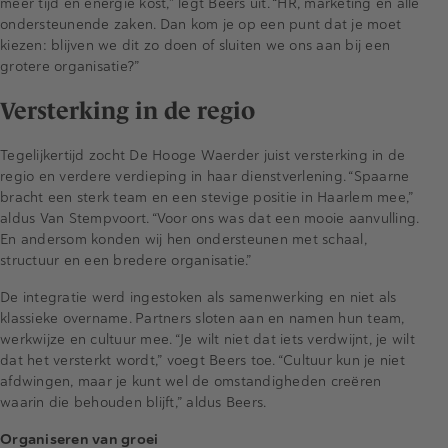
meer tijd en energie kost,” legt Beers uit. “HR, marketing en alle
ondersteunende zaken. Dan kom je op een punt dat je moet
kiezen: blijven we dit zo doen of sluiten we ons aan bij een
grotere organisatie?”
Versterking in de regio
Tegelijkertijd zocht De Hooge Waerder juist versterking in de
regio en verdere verdieping in haar dienstverlening. “Spaarne
bracht een sterk team en een stevige positie in Haarlem mee,”
aldus Van Stempvoort. “Voor ons was dat een mooie aanvulling.
En andersom konden wij hen ondersteunen met schaal,
structuur en een bredere organisatie.”
De integratie werd ingestoken als samenwerking en niet als
klassieke overname. Partners sloten aan en namen hun team,
werkwijze en cultuur mee. “Je wilt niet dat iets verdwijnt, je wilt
dat het versterkt wordt,” voegt Beers toe. “Cultuur kun je niet
afdwingen, maar je kunt wel de omstandigheden creëren
waarin die behouden blijft,” aldus Beers.
Organiseren van groei