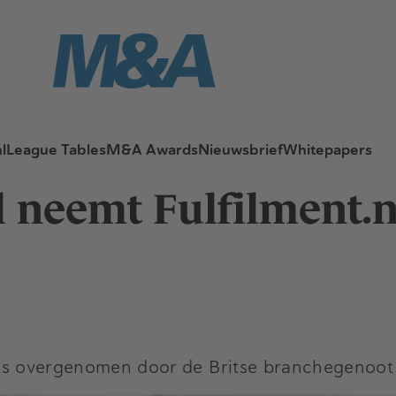
l
League Tables
M&A Awards
Nieuwsbrief
Whitepapers
l neemt Fulfilment.n
en is overgenomen door de Britse branchegenoot