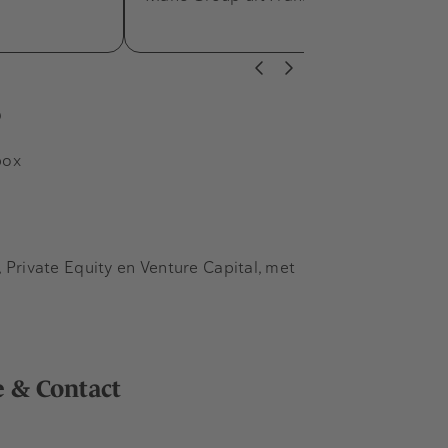
s
box
Private Equity en Venture Capital, met
e & Contact