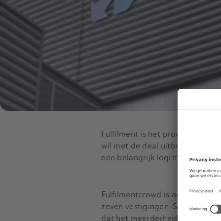
Fulfilment is het proces van he
wil met de deal uitbreiden bin
een belangrijk logistiek knoopp
Fulfilmentcrowd is ook actief in 
zeven vestigingen. Sinds vorig ja
dat het meerderheidsbelang o