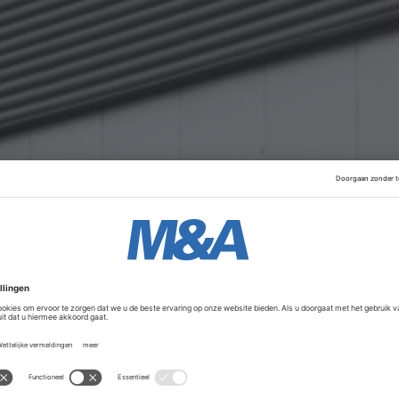
t verwerken en leveren van bestellingen voor webshops. De 
nen de Europese omnichannel-markt. Nederland geldt in dez
unt in Europa.
Advertentie
Duitsland, Frankrijk, VS, Ierland en Australië. In Europa heeft
ar is het bedrijf in handen van de Britse private equity-par
vernam van
BGF
, eveneens een Brits private equity-bedrijf.