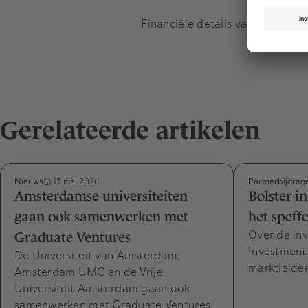
Financiële details van de deal 
Gerelateerde artikelen
Nieuws
Partnerbijdrag
13 mei 2026
Amsterdamse universiteiten
Bolster i
gaan ook samenwerken met
het speff
Over de inv
Graduate Ventures
Investment
De Universiteit van Amsterdam,
marktleider
Amsterdam UMC en de Vrije
Universiteit Amsterdam gaan ook
samenwerken met Graduate Ventures