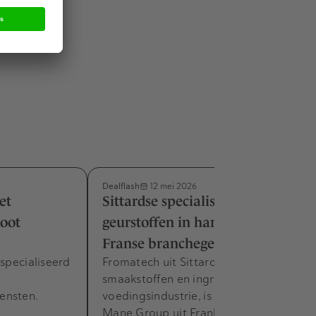
Dealflash
12 mei 2026
et
Sittardse specialist in smaak- en
oot
geurstoffen in handen van
Franse branchegenoot
especialiseerd
Fromatech uit Sittard, een specialist in
smaakstoffen en ingrediënten voor de
ensten.
voedingsindustrie, is verkocht aan
Mane Group uit Frankrijk.