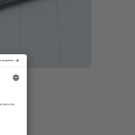
Britse koper
e markt als
 het bedrijf
tij
Palatine
,