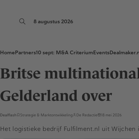
8 augustus 2026
Home
Partners
10 sept: M&A Criterium
Events
Dealmaker.n
Britse multinationa
Gelderland over
Dealflash
Strategie & Marktontwikkeling
De Redactie
18 mei 2026
Het logistieke bedrijf Fulfilment.nl uit Wijch