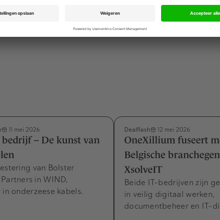
zijn niet bekendgemaakt.
e
Dealflash
11 mei 2026
12 mei 2026
n bedrijf – De kunst van
OneXillium fuseert m
elen
Belgische branchegen
estering van Bolster
XsolveIT
 Partners in WIND,
Beide IT-bedrijven zijn g
 in onderzeese kabels.
in veilig digitaal werken,
documentbeheer en IT-di