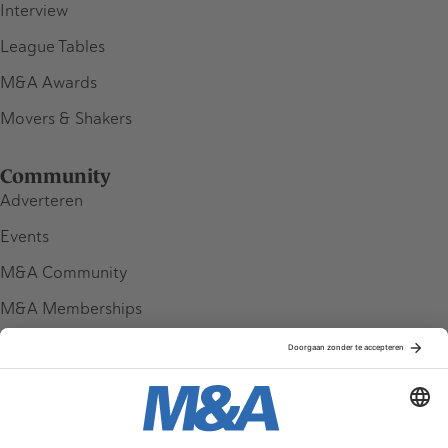
Interview
League Tables
M&A Awards
Movers & Shakers
Community
Adverteren
Events
M&A Community
M&A Memberships
League Tables
M&A Magazine
Partners