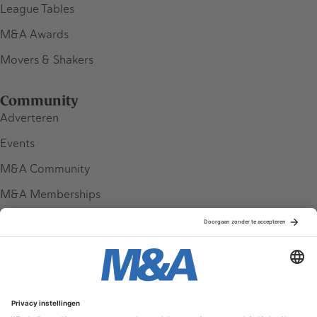
League Tables
M&A Awards
Movers & Shakers
Community
Adverteren
Events
M&A Community
M&A Memberships
League Tables
M&A Magazine
Partners
Service & Contact