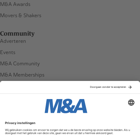
M&A Awards
Movers & Shakers
Community
Adverteren
Events
M&A Community
M&A Memberships
League Tables
M&A Magazine
Partners
Service & Contact
Contact