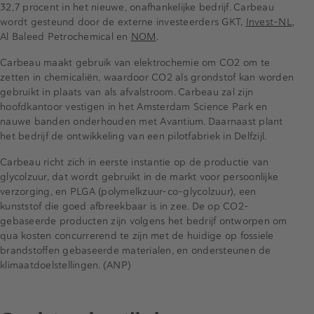
32,7 procent in het nieuwe, onafhankelijke bedrijf. Carbeau
wordt gesteund door de externe investeerders GKT,
Invest-NL
,
Al Baleed Petrochemical en
NOM
.
Carbeau maakt gebruik van elektrochemie om CO2 om te
zetten in chemicaliën, waardoor CO2 als grondstof kan worden
gebruikt in plaats van als afvalstroom. Carbeau zal zijn
hoofdkantoor vestigen in het Amsterdam Science Park en
nauwe banden onderhouden met Avantium. Daarnaast plant
het bedrijf de ontwikkeling van een pilotfabriek in Delfzijl.
Carbeau richt zich in eerste instantie op de productie van
glycolzuur, dat wordt gebruikt in de markt voor persoonlijke
verzorging, en PLGA (polymelkzuur-co-glycolzuur), een
kunststof die goed afbreekbaar is in zee. De op CO2-
gebaseerde producten zijn volgens het bedrijf ontworpen om
qua kosten concurrerend te zijn met de huidige op fossiele
brandstoffen gebaseerde materialen, en ondersteunen de
klimaatdoelstellingen. (ANP)