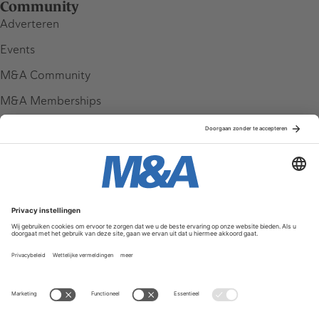
Community
Adverteren
Events
M&A Community
M&A Memberships
League Tables
M&A Magazine
Partners
Service & Contact
Contact
FAQ
Werken bij ons
Privacy Policy