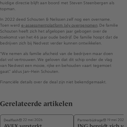
huidige directie blijft aan boord met Steven Steenbergen als
topman.
In 2022 deed Schouten & Nelissen zelf nog een overname.
Toen werd
e-assessmentplatform Ixly overgenomen
. De familie
Schouten heeft zich het afgelopen jaar gebogen over de
toekomst van het 46 jaar oude bedrijf. De familie hoopt dat de
bedrijven zich bij Nedvest verder kunnen ontwikkelen.
“We nemen als familie afscheid van de bedrijven maar doen
dat vol vertrouwen. We geloven dat dit schip onder de vlag
van Nedvest een mooie, rijke en behouden vaart tegemoet
gaat.” aldus Jan-Hein Schouten.
Financiële details over de deal zijn niet bekendgemaakt.
Gerelateerde artikelen
Dealflash
Partnerbijdrage
22 mei 2026
19 mei 2026
AVEX versterkt
ING bereidt zich vo