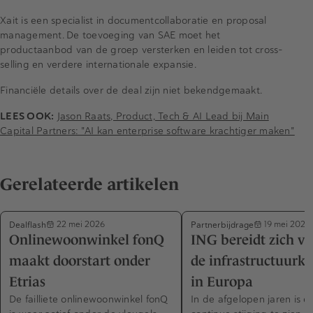
Xait is een specialist in documentcollaboratie en proposal
management. De toevoeging van SAE moet het
productaanbod van de groep versterken en leiden tot cross-
selling en verdere internationale expansie.
Financiële details over de deal zijn niet bekendgemaakt.
LEES OOK:
Jason Raats, Product, Tech & AI Lead bij Main
Capital Partners: "AI kan enterprise software krachtiger maken"
Gerelateerde artikelen
Dealflash
Partnerbijdrage
22 mei 2026
19 mei 2026
Onlinewoonwinkel fonQ
ING bereidt zich vo
maakt doorstart onder
de infrastructuurk
Etrias
in Europa
De failliete onlinewoonwinkel fonQ
In de afgelopen jaren is e