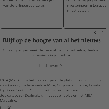
is weer actief onder de vleugels
continue stijging te zien in
van de onlinegroep Etrias.
investeringen in Europese
infrastructuur.
Blijf op de hoogte van al het nieuws
Ontvang 3x per week de nieuwsbrief met artikelen, deals en
interviews in je mailbox
Inschrijven
M&A (MenA.nl) is het toonaangevende platform en community
voor (young) professionals in M&A, Corporate Finance, Private
Equity en Venture Capital, met nieuws, evenementen, een
dealdatabase (Dealmaker.nl), League Tables en het M&A
Magazine.