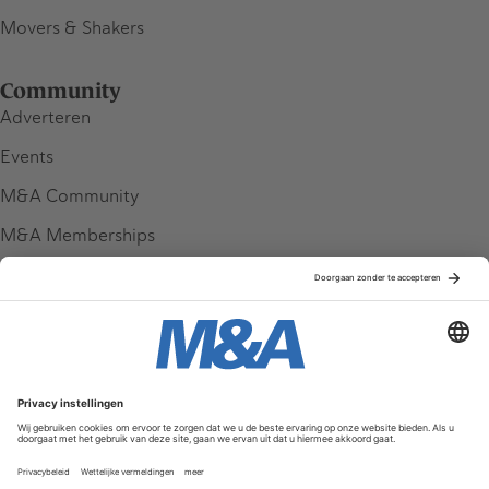
Movers & Shakers
Community
Adverteren
Events
M&A Community
M&A Memberships
League Tables
M&A Magazine
Partners
Service & Contact
Contact
FAQ