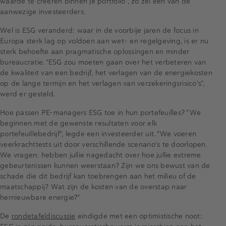
waarde te creëren binnen je portfolio", zo zei een van de
aanwezige investeerders.
Wel is ESG veranderd: waar in de voorbije jaren de focus in
Europa sterk lag op voldoen aan wet- en regelgeving, is er nu
sterk behoefte aan pragmatische oplossingen en minder
bureaucratie. “ESG zou moeten gaan over het verbeteren van
de kwaliteit van een bedrijf, het verlagen van de energiekosten
op de lange termijn en het verlagen van verzekeringsrisico's”,
werd er gesteld.
Hoe passen PE-managers ESG toe in hun portefeuilles? "We
beginnen met de gewenste resultaten voor elk
portefeuillebedrijf", legde een investeerder uit. "We voeren
veerkrachttests uit door verschillende scenario's te doorlopen.
We vragen: hebben jullie nagedacht over hoe jullie extreme
gebeurtenissen kunnen weerstaan? Zijn we ons bewust van de
schade die dit bedrijf kan toebrengen aan het milieu of de
maatschappij? Wat zijn de kosten van de overstap naar
hernieuwbare energie?"
De
rondetafeldiscussie
eindigde met een optimistische noot: