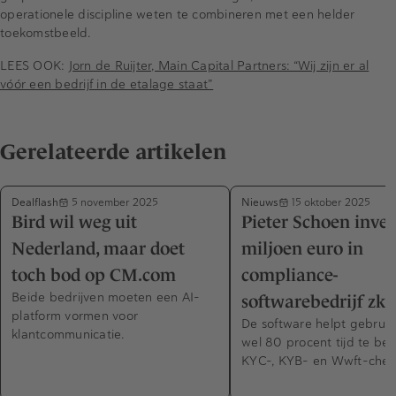
operationele discipline weten te combineren met een helder
toekomstbeeld.
LEES OOK:
Jorn de Ruijter, Main Capital Partners: “Wij zijn er al
vóór een bedrijf in de etalage staat”
Gerelateerde artikelen
Dealflash
Nieuws
5 november 2025
15 oktober 2025
Bird wil weg uit
Pieter Schoen inves
Nederland, maar doet
miljoen euro in
toch bod op CM.com
compliance-
Beide bedrijven moeten een AI-
softwarebedrijf zkr
platform vormen voor
De software helpt gebruik
klantcommunicatie.
wel 80 procent tijd te bes
KYC-, KYB- en Wwft-chec