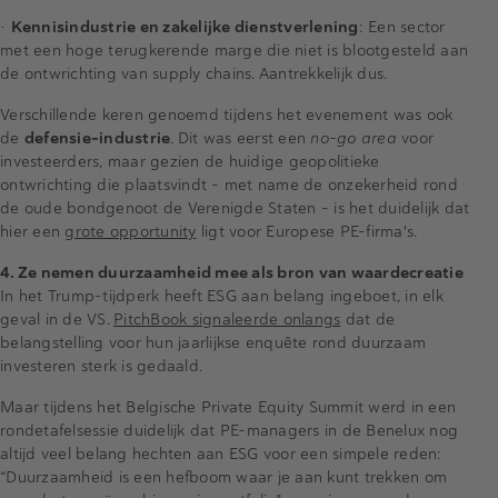
•
Kennisindustrie en zakelijke dienstverlening
: Een sector
met een hoge terugkerende marge die niet is blootgesteld aan
de ontwrichting van supply chains. Aantrekkelijk dus.
Verschillende keren genoemd tijdens het evenement was ook
de
defensie-industrie
. Dit was eerst een
no-go area
voor
investeerders, maar gezien de huidige geopolitieke
ontwrichting die plaatsvindt – met name de onzekerheid rond
de oude bondgenoot de Verenigde Staten – is het duidelijk dat
hier een
grote opportunity
ligt voor Europese PE-firma's.
4. Ze nemen duurzaamheid mee als bron van waardecreatie
In het Trump-tijdperk heeft ESG aan belang ingeboet, in elk
geval in de VS.
PitchBook signaleerde onlangs
dat de
belangstelling voor hun jaarlijkse enquête rond duurzaam
investeren sterk is gedaald.
Maar tijdens het Belgische Private Equity Summit werd in een
rondetafelsessie duidelijk dat PE-managers in de Benelux nog
altijd veel belang hechten aan ESG voor een simpele reden:
“Duurzaamheid is een hefboom waar je aan kunt trekken om