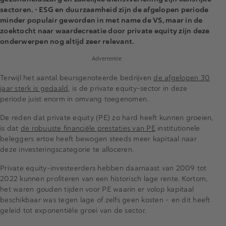
sectoren.
• ESG en duurzaamheid zijn de afgelopen periode
minder populair geworden in met name de VS, maar in de
zoektocht naar waardecreatie door private equity zijn deze
onderwerpen nog altijd zeer relevant.
Advertentie
Terwijl het aantal beursgenoteerde bedrijven
de afgelopen 30
jaar sterk is gedaald
, is de private equity-sector in deze
periode juist enorm in omvang toegenomen.
De reden dat private equity (PE) zo hard heeft kunnen groeien,
is dat
de robuuste financiële prestaties van PE
institutionele
beleggers ertoe heeft bewogen steeds meer kapitaal naar
deze investeringscategorie te alloceren.
Private equity-investeerders hebben daarnaast van 2009 tot
2022 kunnen profiteren van een historisch lage rente. Kortom,
het waren gouden tijden voor PE waarin er volop kapitaal
beschikbaar was tegen lage of zelfs geen kosten – en dit heeft
geleid tot exponentiële groei van de sector.