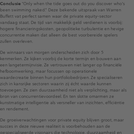
Conclusie
“Only when the tide goes out do you discover who's
been swimming naked." Deze bekende uitspraak van Warren
Buffett vat perfect samen waar de private equity-sector
vandaag staat. De tijd van makkelijk geld verdienen is voorbij:
hogere financieringskosten, geopolitieke turbulentie en hevige
concurrentie maken dat alleen de best voorbereide spelers
zullen overleven.
De winnaars van morgen onderscheiden zich door 5
kenmerken. Ze kijken voorbij de korte termijn en bouwen aan
een langetermijnvisie. Ze vertrouwen niet langer op financiële
hefboomwerking, maar focussen op operationele
waardecreatie binnen hun portfoliobedrijven. Ze specialiseren
zich in kansrijke sectoren waarin zij écht waarde kunnen
toevoegen. Ze zien duurzaamheid niet als verplichting, maar als
bron van concurrentievoordeel. En ten slotte omarmen ze
kunstmatige intelligentie als versneller van inzichten, efficiëntie
en rendement.
De groeiverwachtingen voor private equity blijven groot, maar
succes in deze nieuwe realiteit is voorbehouden aan de
gespecialiseerde visionairs die technologie, duurzaamheid en