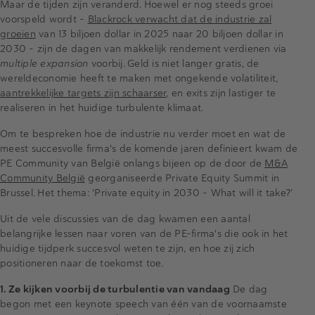
Maar de tijden zijn veranderd. Hoewel er nog steeds groei
voorspeld wordt –
Blackrock verwacht dat de industrie zal
groeien
van 13 biljoen dollar in 2025 naar 20 biljoen dollar in
2030 – zijn de dagen van makkelijk rendement verdienen via
multiple expansion
voorbij. Geld is niet langer gratis, de
wereldeconomie heeft te maken met ongekende volatiliteit,
aantrekkelijke targets zijn schaarser
, en exits zijn lastiger te
realiseren in het huidige turbulente klimaat.
Om te bespreken hoe de industrie nu verder moet en wat de
meest succesvolle firma's de komende jaren definieert kwam de
PE Community van België onlangs bijeen op de door de
M&A
Community België
georganiseerde Private Equity Summit in
Brussel. Het thema: ‘Private equity in 2030 – What will it take?’
Uit de vele discussies van de dag kwamen een aantal
belangrijke lessen naar voren van de PE-firma's die ook in het
huidige tijdperk succesvol weten te zijn, en hoe zij zich
positioneren naar de toekomst toe.
1. Ze kijken voorbij de turbulentie van vandaag
De dag
begon met een keynote speech van één van de voornaamste