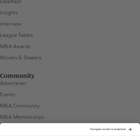
Dealflash
Insights
Interview
League Tables
M&A Awards
Movers & Shakers
Community
Adverteren
Events
M&A Community
M&A Memberships
League Tables
M&A Magazine