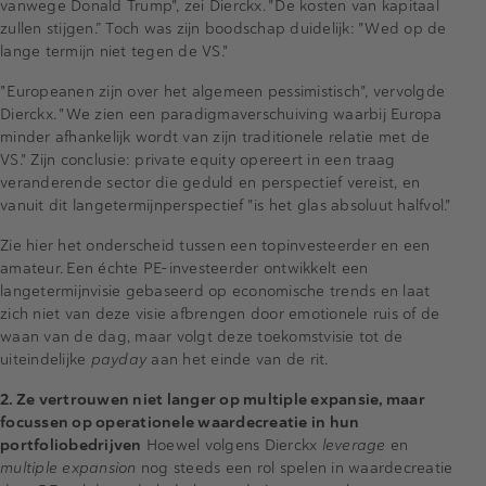
vanwege Donald Trump", zei Dierckx. "De kosten van kapitaal
zullen stijgen.” Toch was zijn boodschap duidelijk: "Wed op de
lange termijn niet tegen de VS."
"Europeanen zijn over het algemeen pessimistisch", vervolgde
Dierckx. "We zien een paradigmaverschuiving waarbij Europa
minder afhankelijk wordt van zijn traditionele relatie met de
VS." Zijn conclusie: private equity opereert in een traag
veranderende sector die geduld en perspectief vereist, en
vanuit dit langetermijnperspectief "is het glas absoluut halfvol."
Zie hier het onderscheid tussen een topinvesteerder en een
amateur. Een échte PE-investeerder ontwikkelt een
langetermijnvisie gebaseerd op economische trends en laat
zich niet van deze visie afbrengen door emotionele ruis of de
waan van de dag, maar volgt deze toekomstvisie tot de
uiteindelijke
payday
aan het einde van de rit.
2. Ze vertrouwen niet langer op multiple expansie, maar
focussen op operationele waardecreatie in hun
portfoliobedrijven
Hoewel volgens Dierckx
leverage
en
multiple expansion
nog steeds een rol spelen in waardecreatie