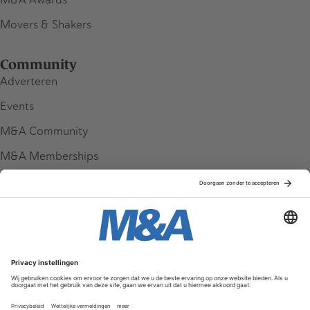
Movers & Shakers
Community
Adverteren
Events
M&A Community
M&A Memberships
League Tables
M&A Magazine
Partners
Service & Contact
Contact