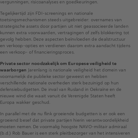
vergunningen, risicoanalyses en goedkeuringen.
Tegelijkertijd zijn FDI-screenings en nationale
toetsingsmechanismen steeds uitgebreider: overnames van
strategische assets door partijen uit niet geassocieerde landen
kunnen extra voorwaarden, vertragingen of zelfs blokkering tot
gevolg hebben. Deze aspecten beïnvloeden de dealstructuur
en verkoop-opties en verdienen daarom extra aandacht tijdens
een verkoop- of financieringsproces.
Private sector noodzakelijk om Europese veiligheid te
waarborgen
Jarenlang is nationale veiligheid het domein van
voornamelijk de publieke sector geweest en hebben
verschillende nationale overheden sterk bezuinigd op hun
defensiebudgetten. De inval van Rusland in Oekraïne en de
nieuwe wind die waait vanuit de Verenigde Staten heeft
Europa wakker geschud.
In parallel met de nu flink groeiende budgetten is er ook een
groeiend besef dat private partijen hierin verantwoordelijkheid
moeten nemen. De voormalig hoogste NAVO-militair admiraal
(b.d.) Rob Bauer is een sterk pleitbezorger van het intensiveren