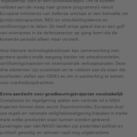
Tegelijkertijd start er een consolidatiegolf. Om te kunnen
voldoen aan de vraag naar grotere programma’s vanuit
Europese ministeries van defensie ontstaat er een behoefte om
(productie)capaciteit, R&D en ontwikkelingskennis en
certificeringen te delen. Dit heeft ertoe geleid dat er een golf
van overnames in de defensiesector op gang komt die de
komende periode alleen maar versnelt.
Voor kleinere technologiebedrijven kan samenwerking met
grotere spelers snelle toegang bieden tot schaalvoordelen,
certificeringstrajecten en internationale verkoopkanalen. Deze
drie elementen zijn essentieel om te voldoen aan de eisen die
overheden stellen aan OEM’s en om in aanmerking te komen
voor overheidsopdrachten.
Extra aandacht voor goedkeuringstrajecten noodzakelijk
Compliance en regelgeving spelen een centrale rol in M&A
trajecten binnen deze sector. Exportcontroles, Europese dual
use regels en nationale veiligheidswetgeving bepalen in sterke
mate welke producten waar kunnen worden geleverd.
Leveringen aan niet NAVO-landen zijn potentieel politiek en
juridisch gevoelig en vereisen vaak nog uitgebreidere