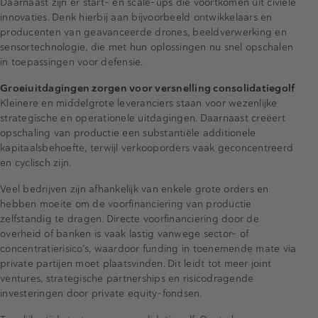
Daarnaast zijn er start- en scale-ups die voortkomen uit civiele
innovaties. Denk hierbij aan bijvoorbeeld ontwikkelaars en
producenten van geavanceerde drones, beeldverwerking en
sensortechnologie, die met hun oplossingen nu snel opschalen
in toepassingen voor defensie.
Groeiuitdagingen zorgen voor versnelling consolidatiegolf
Kleinere en middelgrote leveranciers staan voor wezenlijke
strategische en operationele uitdagingen. Daarnaast creëert
opschaling van productie een substantiële additionele
kapitaalsbehoefte, terwijl verkooporders vaak geconcentreerd
en cyclisch zijn.
Veel bedrijven zijn afhankelijk van enkele grote orders en
hebben moeite om de voorfinanciering van productie
zelfstandig te dragen. Directe voorfinanciering door de
overheid of banken is vaak lastig vanwege sector- of
concentratierisico’s, waardoor funding in toenemende mate via
private partijen moet plaatsvinden. Dit leidt tot meer joint
ventures, strategische partnerships en risicodragende
investeringen door private equity-fondsen.