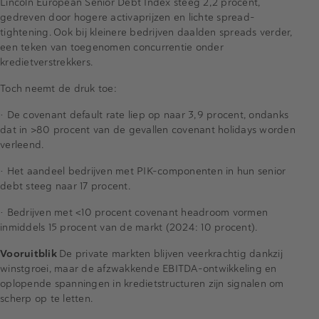
Lincoln European Senior
Debt
Index steeg 2,2 procent,
gedreven door hogere activaprijzen en lichte spread-
tightening
. Ook bij kleinere bedrijven daalden spreads verder,
een teken van toegenomen concurrentie onder
kredietverstrekkers.
Toch neemt de druk toe:
• De
covenant
default
rate
liep op naar 3,9 procent, ondanks
dat in >80 procent van de gevallen
covenant
holidays
worden
verleend.
• Het aandeel bedrijven met PIK-componenten in hun senior
debt
steeg naar 17 procent.
• Bedrijven met <10 procent
covenant
headroom
vormen
inmiddels 15 procent van de markt (2024: 10 procent).
Vooruitblik
De private markten blijven veerkrachtig dankzij
winstgroei, maar de afzwakkende EBITDA-ontwikkeling en
oplopende spanningen in kredietstructuren zijn signalen om
scherp op te letten.