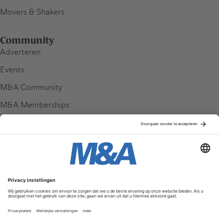
Movers & Shakers
Community
Adverteren
Events
M&A Community
M&A Memberships
League Tables
M&A Magazine
Partners
Service & Contact
Contact
FAQ