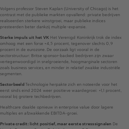
Volgens professor Steven Kaplan (University of Chicago) is het
contrast met de publieke markten opvallend: private bedrijven
realiseerden sterkere winstgroei, maar publieke indices
presteerden beter dankzij multiple-expansie.
Sterke impuls uit het VK
Het Verenigd Koninkrijk trok de index
omhoog met een forse +4,5 procent, tegenover slechts 0,9
procent in de eurozone. De oorzaak ligt vooral in de
sectorstructuur: Britse sponsor-
backed
bedrijven zijn zwaar
vertegenwoordigd in snelgroeiende,
hoogmarginale
sectoren
zoals business services, en minder in relatief zwakke industri
ële
segmenten.
Sectorbeeld
Technologie herpakte zich en noteerde voor het
eerst sinds eind 2024 weer positieve waardegroei: +1,1 procent,
vooral bij grotere
techbedrijven
.
Healthcare daalde opnieuw in
enterprise
value
door lagere
multiples
en afzwakkende EBITDA-groei.
Private credit: licht positief, maar eerste stresssignalen
De