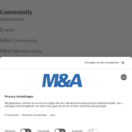
Community
Adverteren
Events
M&A Community
M&A Memberships
League Tables
M&A Magazine
Partners
Service & Contact
Contact
FAQ
Werken bij ons