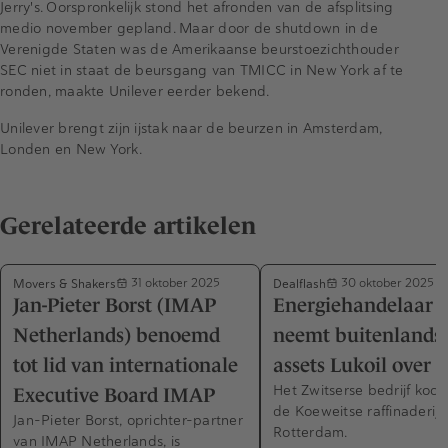
Jerry's. Oorspronkelijk stond het afronden van de afsplitsing
medio november gepland. Maar door de shutdown in de
Verenigde Staten was de Amerikaanse beurstoezichthouder
SEC niet in staat de beursgang van TMICC in New York af te
ronden, maakte Unilever eerder bekend.
Unilever brengt zijn ijstak naar de beurzen in Amsterdam,
Londen en New York.
Gerelateerde artikelen
Movers & Shakers
Dealflash
31 oktober 2025
30 oktober 2025
Jan-Pieter Borst (IMAP
Energiehandelaar 
Netherlands) benoemd
neemt buitenlands
tot lid van internationale
assets Lukoil over
Het Zwitserse bedrijf koch
Executive Board IMAP
de Koeweitse raffinaderij i
Jan-Pieter Borst, oprichter-partner
Rotterdam.
van IMAP Netherlands, is