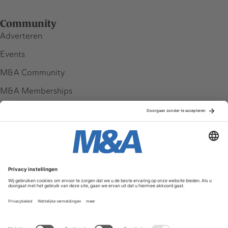
Community
Adverteren
Events
M&A Community
M&A Memberships
League Tables
M&A Magazine
Partners
Service & Contact
Contact
FAQ
Werken bij ons