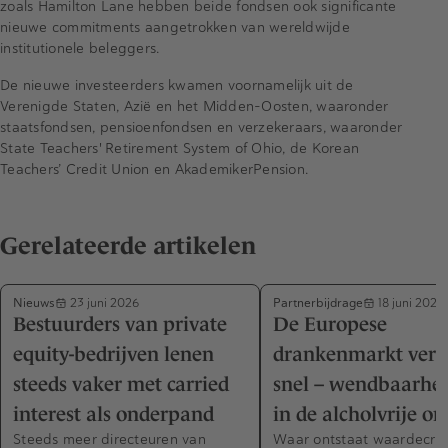
zoals Hamilton Lane hebben beide fondsen ook significante
nieuwe commitments aangetrokken van wereldwijde
institutionele beleggers.
De nieuwe investeerders kwamen voornamelijk uit de
Verenigde Staten, Azië en het Midden-Oosten, waaronder
staatsfondsen, pensioenfondsen en verzekeraars, waaronder
State Teachers' Retirement System of Ohio, de Korean
Teachers’ Credit Union en AkademikerPension.
Gerelateerde artikelen
Nieuws
Partnerbijdrage
23 juni 2026
18 juni 2026
Bestuurders van private
De Europese
equity-bedrijven lenen
drankenmarkt vera
steeds vaker met carried
snel – wendbaarhei
interest als onderpand
in de alcholvrije o
Steeds meer directeuren van
Waar ontstaat waardecrea