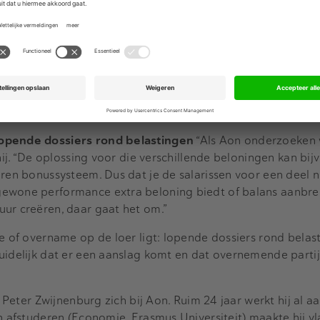
 de value-impact te kwantificeren. Er speelt nu eenmaal v
enk aan
NIS2
of de
nieuwe pensioenregelgeving
, maar ook 
uzes t.a.v, eigen risicodragerschap. In het due diligence-tr
tuuronderzoek is vaak gericht op directieniveau, maar naar 
en mensen van verschillende organisaties dezelfde taal? P
rs en verkopers – wel bij elkaar? En wat te doen als het sa
 ligt dan dat van de nieuweling in de organisatie?”
lopende dossiers rond belastingen
“Als Aon onderzoeken 
 hij. “De oplossing voor die verschillende beloningen kan bi
ren bonussysteem. Dus dat je de salarissen voor een deel ni
gewone performance extra beloning biedt of balans aanbr
ur creëren, daar gaat het om.”
ie of overname op de loer ligt: lopende dossiers rond belas
uidelijk dat er een aanslag komt en dat overnemende partij
lt Peter Zwijnenburg zich bij Aon. Ruim 24 jaar werkt hij al
jn afstuderen (Economie, Erasmus Universiteit) maakte hij v