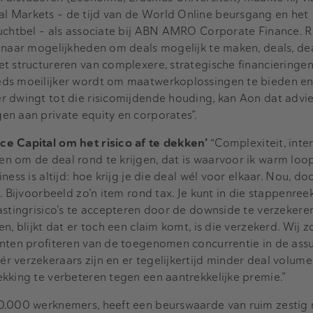
 Markets – de tijd van de World Online beursgang en het
luchtbel – als associate bij ABN AMRO Corporate Finance. 
 naar mogelijkheden om deals mogelijk te maken, deals, dea
t structureren van complexere, strategische financieringen
ds moeilijker wordt om maatwerkoplossingen te bieden en ri
r dwingt tot die risicomijdende houding, kan Aon dat advie
en aan private equity en corporates”.
e Capital om het risico af te dekken’
“Complexiteit, inte
 om de deal rond te krijgen, dat is waarvoor ik warm loop
ess is altijd: hoe krijg je die deal wél voor elkaar. Nou, door
. Bijvoorbeeld zo’n item rond tax. Je kunt in die stappenree
astingrisico’s te accepteren door de downside te verzekeren
n, blijkt dat er toch een claim komt, is die verzekerd. Wij 
anten profiteren van de toegenomen concurrentie in de ass
verzekeraars zijn en er tegelijkertijd minder deal volume i
kking te verbeteren tegen een aantrekkelijke premie.”
0.000 werknemers, heeft een beurswaarde van ruim zestig m