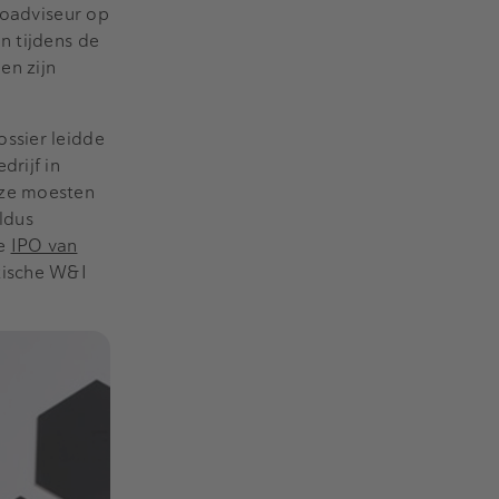
coadviseur op
n tijdens de
en zijn
ssier leidde
drijf in
 ze moesten
ldus
de
IPO van
tische W&I