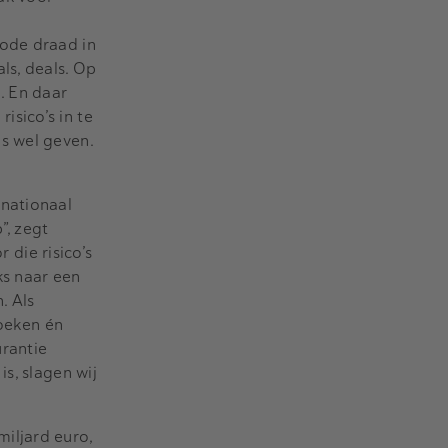
Rode draad in
ls, deals. Op
. En daar
sico’s in te
s wel geven.
rnationaal
”, zegt
 die risico’s
ks naar een
. Als
zoeken én
urantie
s, slagen wij
iljard euro,