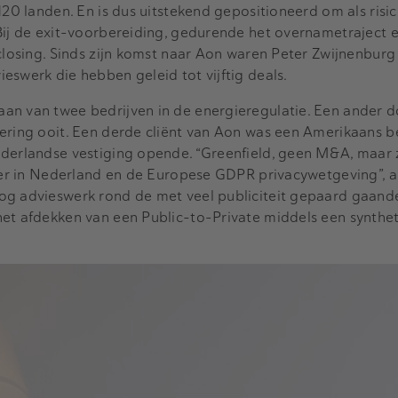
120 landen. En is dus uitstekend gepositioneerd om als risi
Bij de exit-voorbereiding, gedurende het overnametraject e
closing. Sinds zijn komst naar Aon waren Peter Zwijnenburg 
eswerk die hebben geleid tot vijftig deals.
an van twee bedrijven in de energieregulatie. Een ander do
ering ooit. Een derde cliënt van Aon was een Amerikaans be
ederlandse vestiging opende. “Greenfield, geen M&A, maar
hier in Nederland en de Europese GDPR privacywetgeving”, a
og advieswerk rond de met veel publiciteit gepaard gaan
het afdekken van een Public-to-Private middels een synthe