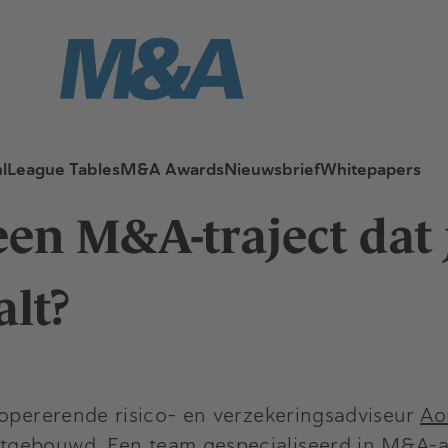
l
League Tables
M&A Awards
Nieuwsbrief
Whitepapers
en M&A-traject dat 
alt?
 opererende risico- en verzekeringsadviseur
Ao
tgebouwd. Een team gespecialiseerd in M&A-a