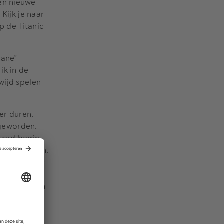
een nieuwe
Kijk je naar
p de Titanic
eane”
ik in de
wijd spelen
er duren,
 geworden.
 werd begin
rfectioneren.
beurt als er
rzekerd, dan
ondersteunen
”
ke