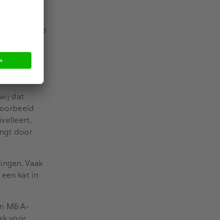
eel – ook op
aan
aject moet je
de vloer
assen
larisniveau
wij dat
jvoorbeeld
velleert,
engt door
tingen. Vaak
 een kat in
 aan M&A-
lak voor