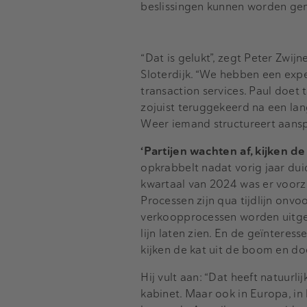
beslissingen kunnen worden ge
“Dat is gelukt”, zegt Peter Zw
Sloterdijk. “We hebben een exper
transaction services. Paul doet
zojuist teruggekeerd na een lan
Weer iemand structureert aansp
‘Partijen wachten af, kijken de
opkrabbelt nadat vorig jaar duid
kwartaal van 2024 was er voorzi
Processen zijn qua tijdlijn on
verkoopprocessen worden uitges
lijn laten zien. En de geïnteres
kijken de kat uit de boom en d
Hij vult aan: “Dat heeft natuur
kabinet. Maar ook in Europa, in