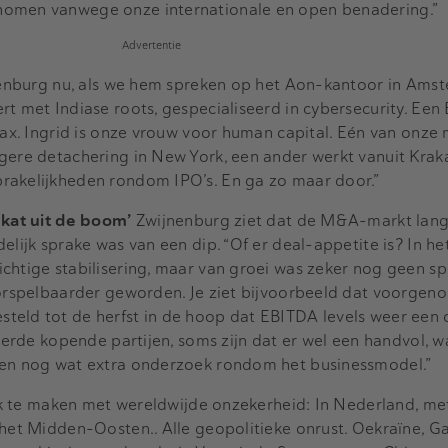
nomen vanwege onze internationale en open benadering.”
Advertentie
ijnenburg nu, als we hem spreken op het Aon-kantoor in Ams
t met Indiase roots, gespecialiseerd in cybersecurity. Een 
 tax. Ingrid is onze vrouw voor human capital. Eén van onze
gere detachering in New York, een ander werkt vanuit Kraka
rakelijkheden rondom IPO’s. En ga zo maar door.”
 kat uit de boom’
Zwijnenburg ziet dat de M&A-markt lan
elijk sprake was van een dip. “Of er deal-appetite is? In he
chtige stabilisering, maar van groei was zeker nog geen sp
voorspelbaarder geworden. Je ziet bijvoorbeeld dat voorge
teld tot de herfst in de hoop dat EBITDA levels weer ee
seerde kopende partijen, soms zijn dat er wel een handvol, w
oen nog wat extra onderzoek rondom het businessmodel.”
lijk te maken met wereldwijde onzekerheid: In Nederland, m
 het Midden-Oosten.. Alle geopolitieke onrust. Oekraïne, G