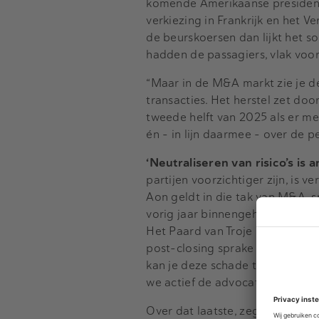
komende Amerikaanse presidents
verkiezing in Frankrijk en het V
de beurskoersen dan lijkt het s
hadden de passagiers, vlak voor
“Maar in de M&A markt zie je d
transacties. Het herstel zet doo
tweede helft van 2025 als er me
én – in lijn daarmee – over de p
‘Neutraliseren van risico’s i
partijen voorzichtiger zijn, is 
Aon geldt in die tak van M&A-s
vorig jaar binnengehaald om de
Het Paard van Troje binnenhalen
post-closing sprake is van risic
kan je deze schade terughalen.
we actief de advocaten van onz
Over dat laatste, zegt Zwijnenbu