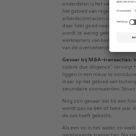
onderdelen is het van belang om
het gebied van regelgeving. D
arbeidscontracten vs ZZP, aan ke
daar heel goed naar kijken. Cul
wordt te weinig gekeken: Sprek
werknemers van bedrijven – kope
van de overnemende partij hoger
Gevaar bij M&A-transacties: 
tijdens due diligence”, vervolgt
liggen in een nieuw te introduce
maar op het gebied van buiten
secundaire voorwaarden. Structu
Nóg zo’n gevaar dat bij een fus
wordt pas na één of twee jaar d
de zak heeft gekocht.
Als een vis in het water, zo voe
gerelateerde transacties. Na zi