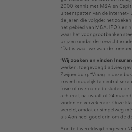
2000 kennis met M&A en Capital
uiteenspatten van de internet-
de jaren die volgde: het zoeken
het gebied van M&A, IPO’s en he
waar het voor grootbanken stee
prijzen omdat de toezichthoude
“Dat is waar we waarde toevoeg
‘Wij zoeken en vinden Insuranc
werken, toegevoegd advies geven
Zwijnenburg. “Vraag in deze busin
zoveel mogelijk te neutraliseren
fusie of overname besluiten bel
achteraf, na twaalf of 24 maande
vinden de verzekeraar. Onze kl
wereld, omdat er simpelweg méér 
als Aon heel goed erin om de de
Aon telt wereldwijd ongeveer 5