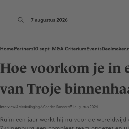
7 augustus 2026
Home
Partners
10 sept: M&A Criterium
Events
Dealmaker.n
Hoe voorkom je in e
van Troje binnenha
Interview
Mededinging
Charles Sanders
1 augustus 2024
Ruim een jaar werkt hij nu voor de wereldwijd
Zwijnenburg een compleet team opgezet en ui