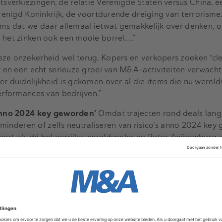
verkiezingen, de relatie Verenigde Staten versus China, 
erenigd Koninkrijk, de voortdurende dreiging van terrorisme. 
oms dat we daar allemaal ietwat gemakkelijk over denken, o
 het zinken ook een mooie borrel….”
eze onzekerheid wel terug. Kopers en verkopers zoeken “cl
r en een echt serieuze groei van M&A-activiteiten verwacht 
er duidelijkheid is gekomen over al die items die nu wereld
erformances van bedrijven.”
s anno 2024 key geworden’
Omdat trajecten rond deals lang
verminderen of zelfs neutraliseren van risico’s anno 2024 key
port als dé belangrijke wereldspeler en Peter Zwijnenburg
 Benelux-tak van Aon M&A and Transaction Solutions te pe
, is de nachtmerrie bij elke voorgenomen overname. Dat ge
o’s op het gebied van tax, cyber of human capital. Ben je ve
 Een goede claim handling is dan van belang. “Binnen Aon 
e klanten om tot de optimale schadeafhandeling te komen.
rg: “Due diligence is daarom belangrijk en juist op specifie