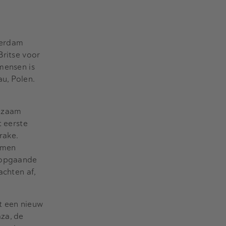
terdam
Britse voor
 mensen is
u, Polen.
gzaam
t eerste
rake.
nomen
n opgaande
achten af,
et een nieuw
aza, de