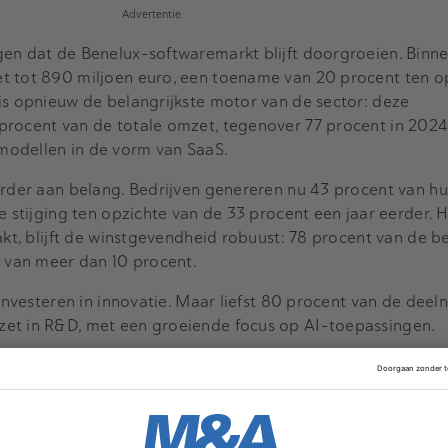
Advertentie
gen dat de Benelux-softwaremarkt blijft doorgroeien. Binne
t tot 890 miljoen euro, een toename van 20 procent ten o
is opnieuw de belangrijkste motor van de sector: deze
procent van de totale omzet, tegenover 77 procent in 2024
modellen in de vorm van SaaS.
verder aan belang. Bedrijven genereren nu 43 procent van h
ke stijging ten opzichte van de 33 procent een jaar eerder.
akt, blijft de winstgevendheid robuust: 78 procent van de b
van meer dan 10 procent.
 investeren in innovatie. Maar liefst 80 procent van de deel
et in R&D, met een groeiende focus op AI-toepassingen.