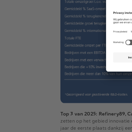
Top 3 van 2025: Refinery89, 
zetten op het gebied innovatie
jaar de eerste plaats dankzij e