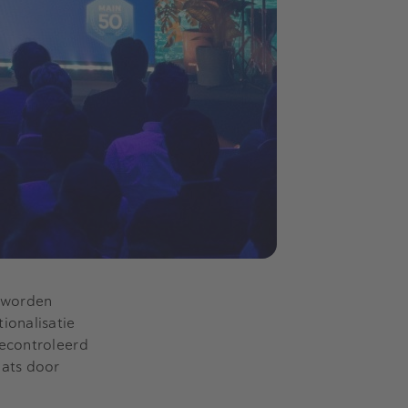
s worden
ionalisatie
gecontroleerd
aats door