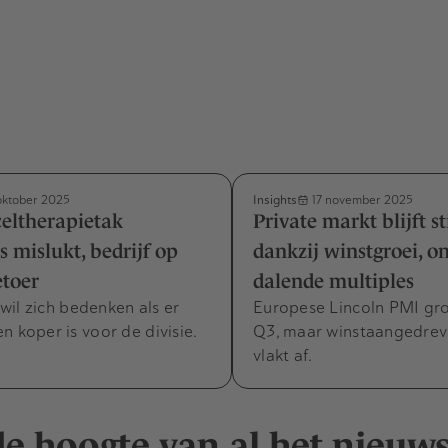
Insights
oktober 2025
17 november 2025
eltherapietak
Private markt blijft st
 mislukt, bedrijf op
dankzij winstgroei, o
toer
dalende multiples
il zich bedenken als er
Europese Lincoln PMI gro
n koper is voor de divisie.
Q3, maar winstaangedrev
vlakt af.
 de hoogte van al het nieuw