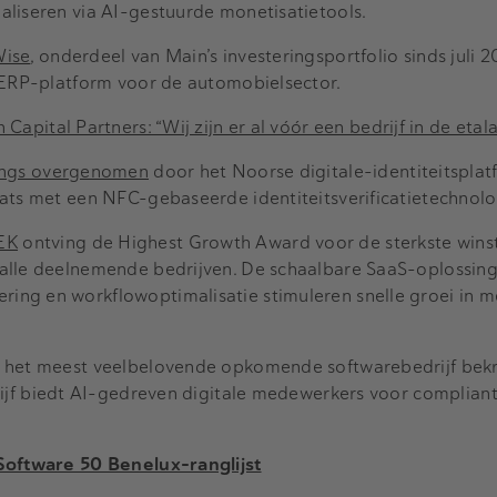
aliseren via AI-gestuurde monetisatietools.
Wise
, onderdeel van Main’s investeringsportfolio sinds juli 
d ERP-platform voor de automobielsector.
n Capital Partners: “Wij zijn er al vóór een bedrijf in de etal
ngs overgenomen
door het Noorse digitale-identiteitsplat
ats met een NFC-gebaseerde identiteitsverificatietechnolo
EK
ontving de Highest Growth Award voor de sterkste win
alle deelnemende bedrijven. De schaalbare SaaS-oplossin
ng en workflowoptimalisatie stimuleren snelle groei in 
e het meest veelbelovende opkomende softwarebedrijf bekr
rijf biedt AI-gedreven digitale medewerkers voor complian
 Software 50 Benelux-ranglijst