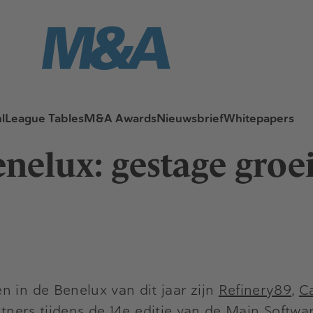
l
League Tables
M&A Awards
Nieuwsbrief
Whitepapers
nelux: gestage groei
n in de Benelux van dit jaar zijn
Refinery89
,
C
rtners
tijdens de 14e editie van de Main Softwa