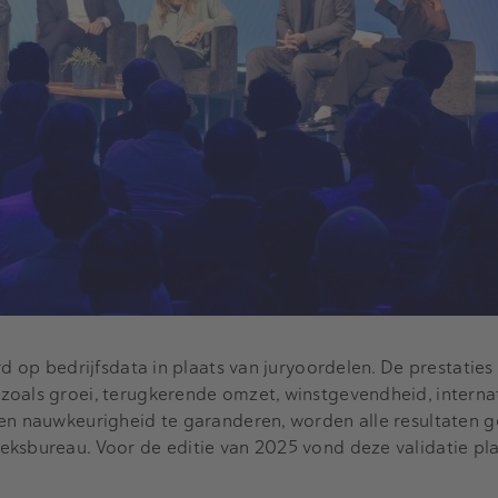
rd op bedrijfsdata in plaats van juryoordelen. De prestatie
oals groei, terugkerende omzet, winstgevendheid, internat
 en nauwkeurigheid te garanderen, worden alle resultaten 
eksbureau. Voor de editie van 2025 vond deze validatie pl