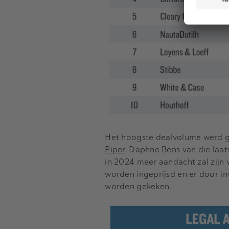
Het hoogste dealvolume werd g
Piper
. Daphne Bens van die laats
in 2024 meer aandacht zal zijn 
worden ingeprijsd en er door i
worden gekeken.