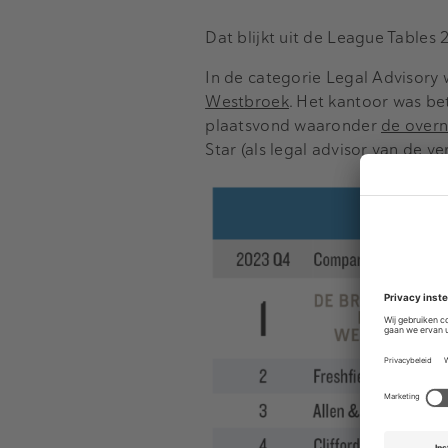
Dat blijkt uit de League Tables
In de categorie Legal Advisory
Westbroek
. Het kantoor was be
plaatsvond waaronder
de over
Star (als legal advisor van de v