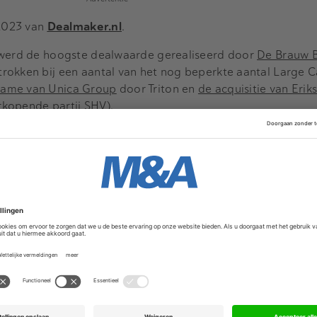
 2023 van
Dealmaker.nl
.
 werd de hoogste dealwaarde gerealiseerd door
De Brauw B
trokken bij een aantal van het nog beperkte aantal Large C
name van Unica Group
door Triton en
de acquisitie van Erik
erkopende partij SHV).