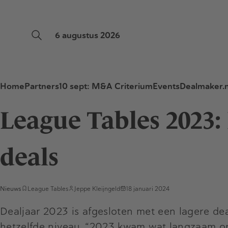
6 augustus 2026
Home
Partners
10 sept: M&A Criterium
Events
Dealmaker.n
League Tables 2023
deals
Nieuws
League Tables
Jeppe Kleijngeld
18 januari 2024
Dealjaar 2023 is afgesloten met een lagere de
hetzelfde niveau. “2023 kwam wat langzaam op