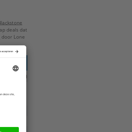
lackstone
ap deals dat
s
door Lone