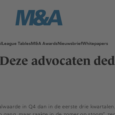
l
League Tables
M&A Awards
Nieuwsbrief
Whitepapers
: Deze advocaten de
alwaarde in Q4 dan in de eerste drie kwartalen
 gang, maar raakte in de zomer op stoom”, ze