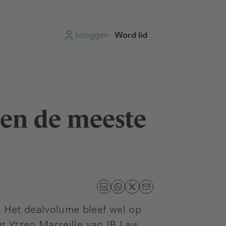
Inloggen
Word lid
den de meeste
. Het dealvolume bleef wel op
gt
Ytzen Marseille
van JB Law.