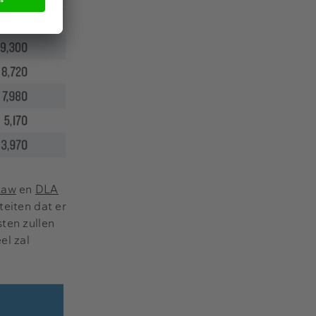
Law
en
DLA
teiten dat er
sten zullen
el zal