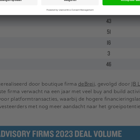
erealiseerd door boutique firma
deBreij
, gevolgd door
JB 
te firma verwacht na een jaar met veel buy and build activi
voor platformtransacties, waarbij de hogere financieringsla
nvesteerders met nog meer aandacht naar het groeipotentie