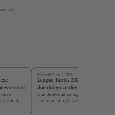
an in de
Nieuws
18 januari 2024
Deze
League Tables 2023: De top in
eeste deals
due diligence-dienstverleners
 deals
Qua dealvalue eindigt PwC op de
ereerde de
eerste positie. Qua dealvolume KPMG.