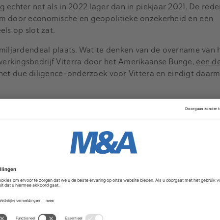
 echter net als in 2022 lager dan in piekjaar 2021. De rede
am door economische en geopolitieke onzekerheid en een
ls op slot zat.
miljardendeal plaats. Wat te denken van de overname van h
erkingsbedrijf Viterra door het Amerikaanse Bunge,
een d
et due diligence-onderzoek voor Vittera en eindigt daarme