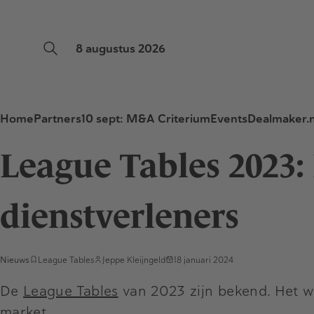
8 augustus 2026
Home
Partners
10 sept: M&A Criterium
Events
Dealmaker.n
League Tables 2023: 
dienstverleners
Nieuws
League Tables
Jeppe Kleijngeld
18 januari 2024
De
League Tables
van 2023 zijn bekend. Het w
market.