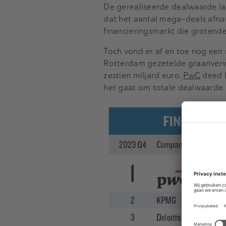
De gerealiseerde dealwaarde lag
dat het aantal mega-deals afn
financieringsmarkt die grotendee
Toch vond er af en toe nog een 
Rotterdam gezetelde graanverw
zestien miljard euro.
PwC
deed h
het gaat om totale dealwaarde.