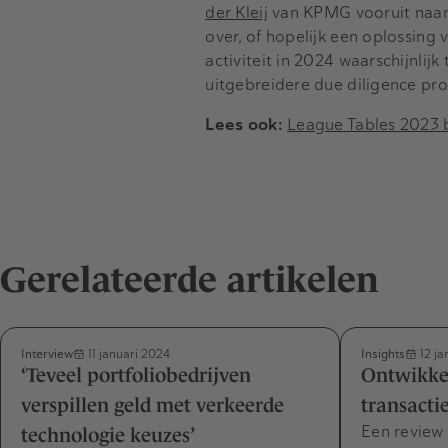
der Kleij
van KPMG vooruit naar 
over, of hopelijk een oplossin
activiteit in 2024 waarschijnlijk
uitgebreidere due diligence pro
Lees ook:
League Tables 2023 b
Gerelateerde artikelen
Interview
Insights
11 januari 2024
12 ja
‘Teveel portfoliobedrijven
Ontwikke
verspillen geld met verkeerde
transacti
Een review
technologie keuzes’