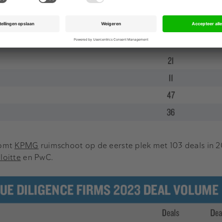
komt
KPMG
ruimschoot op de eerste plek met 103 deals in 2
loitte
en PwC.