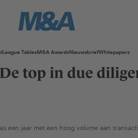
l
League Tables
M&A Awards
Nieuwsbrief
Whitepapers
De top in due dilige
as een jaar met een hoog volume aan transacti