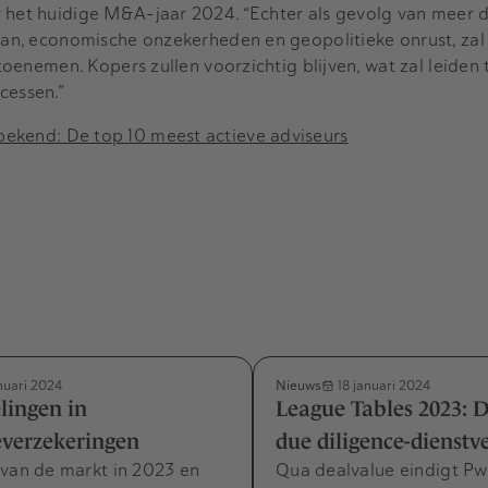
het huidige M&A-jaar 2024. “Echter als gevolg van meer d
g van, economische onzekerheden en geopolitieke onrust, z
 toenemen. Kopers zullen voorzichtig blijven, wat zal leiden 
cessen.”
ekend: De top 10 meest actieve adviseurs
Nieuws
nuari 2024
18 januari 2024
lingen in
League Tables 2023: D
everzekeringen
due diligence-dienstv
 van de markt in 2023 en
Qua dealvalue eindigt P