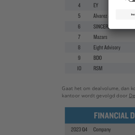
Gaat het om dealvolume, dan 
kantoor wordt gevolgd door
De