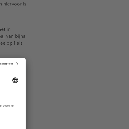
n hiervoor is
et in
eal
van bijna
e op 1 als