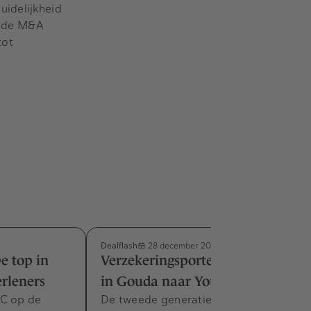
uidelijkheid
al de M&A
tot
Dealflash
28 december 2023
e top in
Verzekeringsportefeuille VOOGT
erleners
in Gouda naar YouSure
wC op de
De tweede generatie van de familie