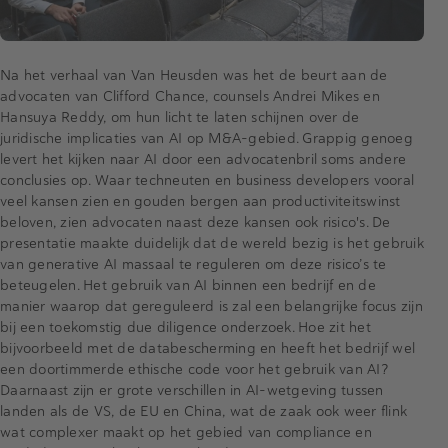
Na het verhaal van Van Heusden was het de beurt aan de
advocaten van Clifford Chance, counsels Andrei Mikes en
Hansuya Reddy, om hun licht te laten schijnen over de
juridische implicaties van AI op M&A-gebied. Grappig genoeg
levert het kijken naar AI door een advocatenbril soms andere
conclusies op. Waar techneuten en business developers vooral
veel kansen zien en gouden bergen aan productiviteitswinst
beloven, zien advocaten naast deze kansen ook risico's. De
presentatie maakte duidelijk dat de wereld bezig is het gebruik
van generative AI massaal te reguleren om deze risico’s te
beteugelen. Het gebruik van AI binnen een bedrijf en de
manier waarop dat gereguleerd is zal een belangrijke focus zijn
bij een toekomstig due diligence onderzoek. Hoe zit het
bijvoorbeeld met de databescherming en heeft het bedrijf wel
een doortimmerde ethische code voor het gebruik van AI?
Daarnaast zijn er grote verschillen in AI-wetgeving tussen
landen als de VS, de EU en China, wat de zaak ook weer flink
wat complexer maakt op het gebied van compliance en