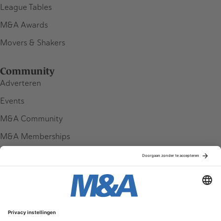
League Tables
M&A Awards
Movers & Shakers
Community
Adverteren
Events
M&A Community
M&A Memberships
League Tables
M&A Magazine
Partners
Service & Contact