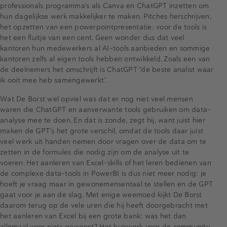
professionals programma’s als Canva en ChatGPT inzetten om
hun dagelijkse werk makkelijker te maken. Pitches herschrijven,
het opzetten van een powerpointpresentatie: voor de tools is
het een fluitje van een cent. Geen wonder dus dat veel
kantoren hun medewerkers al AI-tools aanbieden en sommige
kantoren zelfs al eigen tools hebben ontwikkeld. Zoals een van
de deelnemers het omschrijft is ChatGPT “de beste analist waar
ik ooit mee heb samengewerkt’.
Wat De Borst wel opviel was dat er nog niet veel mensen
waren die ChatGPT en aanverwante tools gebruiken om data-
analyse mee te doen. En dat is zonde, zegt hij, want juist hier
maken de GPT’s het grote verschil, omdat de tools daar juist
veel werk uit handen nemen door vragen over de data om te
zetten in de formules die nodig zijn om de analyse uit te
voeren. Het aanleren van Excel-skills of het leren bedienen van
de complexe data-tools in PowerBI is dus niet meer nodig: je
hoeft je vraag maar in gewonemensentaal te stellen en de GPT
gaat voor je aan de slag. Met enige weemoed kijkt De Borst
daarom terug op de vele uren die hij heeft doorgebracht met
het aanleren van Excel bij een grote bank: was het dan
allemaal voor niets geweest? Het huiswerk voor de community