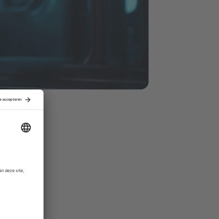
ncil. Vorig
sten. In
 geld liever
vesteringen
ingen nog
ie. Op