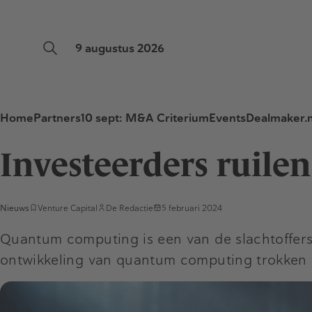
9 augustus 2026
Home
Partners
10 sept: M&A Criterium
Events
Dealmaker.n
Investeerders ruil
Nieuws
Venture Capital
De Redactie
5 februari 2024
Quantum computing is een van de slachtoffers v
ontwikkeling van quantum computing trokken vo