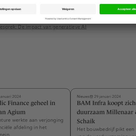
ooruitgang, maar de vertaling naar praktische toepassinge
ve AI wordt vandaag eerder gezien als de nieuwe ontwric
 onmiddellijk kunnen toepassen.
sprek: De impact van generatieve AI
Nieuws
januari 2024
29 januari 2024
c Finance geheel in
BAM Infra koopt zich 
an Agium
duurzaam Millenaar
nture werkte aan verjonging
Schaik
nciële afdeling in het
Het bouwbedrijf pikt een
mein.