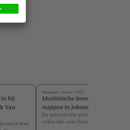
n duurt
htende
Nieuws
2 februari 2024
in bij
Idealistische investeerders
 & Van
stappen in Johnny Cashew
De activistische start-up wil snel
uitbreiden naar Groot-Brittannië.
 graantje mee