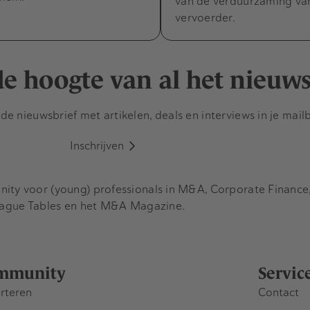
van de verduurzaming va
vervoerder.
 de hoogte van al het nieuw
e nieuwsbrief met artikelen, deals en interviews in je mail
Inschrijven
y voor (young) professionals in M&A, Corporate Finance, 
eague Tables en het M&A Magazine.
mmunity
Servic
rteren
Contact