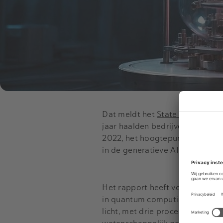
Dat meldt het
State of Quantu
jaar haalden bedrijven in de qua
2022, het hoogtepunt voor deze 
in de generatieve AI.
Het rapport heeft vooral naar 
in quantum computing voor tach
licht, met drie procent. Quantu