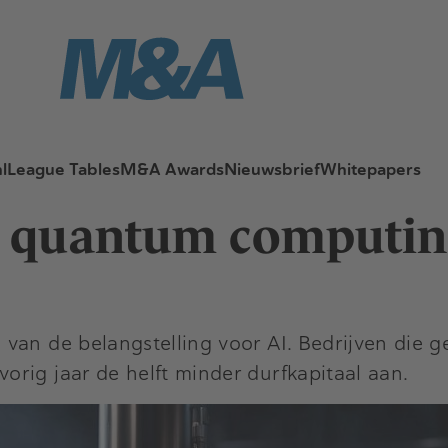
l
League Tables
M&A Awards
Nieuwsbrief
Whitepapers
en quantum computin
an de belangstelling voor AI. Bedrijven die ge
rig jaar de helft minder durfkapitaal aan.