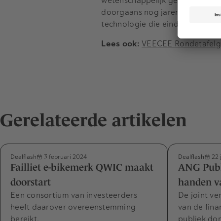
wetenschappelijk gebied is er v
doorgaans nog jaren. Generatie
technologie die eindgebruikers
Lees ook:
VEECEE Rondetafelge
Gerelateerde artikelen
Dealflash
Dealflash
3 februari 2024
22 
Failliet e-bikemerk QWIC maakt
ANG Publi
doorstart
handen v
Een consortium van investeerders
De joint ve
heeft daarover overeenstemming
van de fina
bereikt.
publiek do