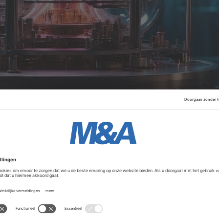
m 2024
-rapport, dat verbonden is aan de IQM Quantum Cou
ntum computing 1,2 miljard aan kapitaal op van durfkapitali
sector, was dat 2,2 miljard. De investeerders steken nu hun
Advertentie
de Amerikaanse gang van zaken gekeken. Daar stortte de in
tig procent in. In de Europese regio groeiden de invester
m computing lijdt onder de lange aanloop van de technolog