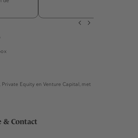
n de
s
box
Private Equity en Venture Capital, met
e & Contact