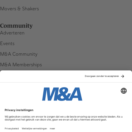
Movers & Shakers
Community
Adverteren
Events
M&A Community
M&A Memberships
League Tables
M&A Magazine
Partners
Service & Contact
Contact
FAQ