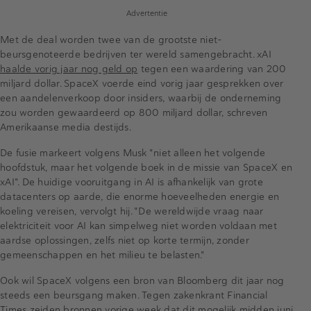
Advertentie
Met de deal worden twee van de grootste niet-
beursgenoteerde bedrijven ter wereld samengebracht. xAI
haalde vorig jaar nog geld op
tegen een waardering van 200
miljard dollar.
SpaceX
voerde eind vorig jaar gesprekken over
een aandelenverkoop door insiders, waarbij de onderneming
zou worden gewaardeerd op 800 miljard dollar, schreven
Amerikaanse media destijds.
De fusie markeert volgens Musk "niet alleen het volgende
hoofdstuk, maar het volgende boek in de missie van
SpaceX
en
xAI". De huidige vooruitgang in AI is afhankelijk van grote
datacenters op aarde, die enorme hoeveelheden energie en
koeling vereisen, vervolgt hij. "De wereldwijde vraag naar
elektriciteit voor AI kan simpelweg niet worden voldaan met
aardse oplossingen, zelfs niet op korte termijn, zonder
gemeenschappen en het milieu te belasten."
Ook wil
SpaceX
volgens een bron van Bloomberg dit jaar nog
steeds een beursgang maken. Tegen zakenkrant Financial
Times zeiden bronnen vorige week dat dit mogelijk midden juni