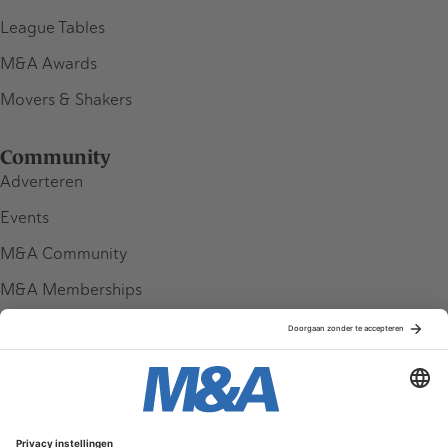
League Tables
M&A Awards
Movers & Shakers
Community
Adverteren
Events
M&A Community
M&A Memberships
League Tables
M&A Magazine
Partners