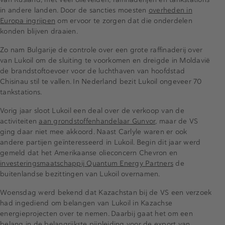
in andere landen. Door de sancties moesten
overheden in
Europa ingrijpen
om ervoor te zorgen dat die onderdelen
konden blijven draaien.
Zo nam Bulgarije de controle over een grote raffinaderij over
van Lukoil om de sluiting te voorkomen en dreigde in Moldavië
de brandstoftoevoer voor de luchthaven van hoofdstad
Chisinau stil te vallen. In Nederland bezit Lukoil ongeveer 70
tankstations.
Vorig jaar sloot Lukoil een deal over de verkoop van de
activiteiten
aan grondstoffenhandelaar Gunvor
, maar de VS
ging daar niet mee akkoord. Naast Carlyle waren er ook
andere partijen geïnteresseerd in Lukoil. Begin dit jaar werd
gemeld dat het Amerikaanse olieconcern Chevron en
investeringsmaatschappij Quantum Energy Partners
de
buitenlandse bezittingen van Lukoil overnamen.
Woensdag werd bekend dat Kazachstan bij de VS een verzoek
had ingediend om belangen van Lukoil in Kazachse
energieprojecten over te nemen. Daarbij gaat het om een
belang in de belangrijkste pijpleiding voor de export van