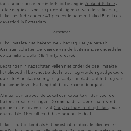
tankstations ook een minderheidsbelang in
Zeeland Refinery
.
TotalEnergies is voor 55 procent eigenaar van de raffinaderij,
Lukoil heeft de andere 45 procent in handen.
Lukoil Benelux
is
gevestigd in Rotterdam.
Advertentie
Lukoil maakte niet bekend welk bedrag Carlyle betaalt.
Analisten schatten de waarde van de buitenlandse onderdelen
op 22 miljard dollar (18,4 miljard euro).
Bezittingen in Kazachstan vallen niet onder de deal, maakte
het oliebedrijf bekend. De deal moet nog worden goedgekeurd
door de Amerikaanse regering. Carlyle meldde dat het nog van
boekenonderzoek afhangt of de overname doorgaat.
Al maanden probeerde Lukoil een koper te vinden voor de
buitenlandse bezittingen. De ene na de andere naam werd
genoemd. In november zat
Carlyle al aan tafel bij Lukoil
, maar
daarna bleef het stil rond deze potentiële deal.
Lukoil staat bekend als het meest internationale olieconcern
van Rusland, met veel olievelden, raffinaderijen en tankstations