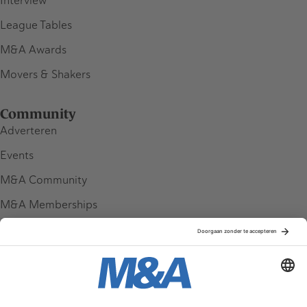
Interview
League Tables
M&A Awards
Movers & Shakers
Community
Adverteren
Events
M&A Community
M&A Memberships
League Tables
M&A Magazine
Partners