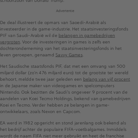
schoonzoon van Donald Trump.
Advertentie
De deal illustreert de opmars van Saoedi-Arabië als
investeerder in de game-industrie. Het staatsinvesteringsfonds
PIF van Saudi-Arabië wil de
belangen in gamebedrijven
vergroten
. Voor de investeringen in games is zelfs een
dochteronderneming van het staatsinvesteringsfonds in het
leven geroepen, genaamd
Savvy Games
.
Het Saudische staatsfonds PIF, dat met een omvang van 500
miljard dollar (zo’n 476 miljard euro) tot de grootste ter wereld
behoort, meldde twee jaar geleden een
belang van vijf procent
in de Japanse maker van videogames en spelcomputers
Nintendo. Ook bezitten de Saudi’s ongeveer 9 procent van de
aandelen van Koei Tecmo Holdings, bekend van gamebedrijven
Koei en Tecmo. Verder hebben ze belangen in game-
ontwikkelaars, zoals Nexon en Capcom.
EA werd in 1982 opgericht en stond jarenlang ook bekend als
het bedrijf achter de populaire FIFA-voetbalgames. Inmiddels
wordt de naam FIFA niet meer gebruikt en heet de franchise