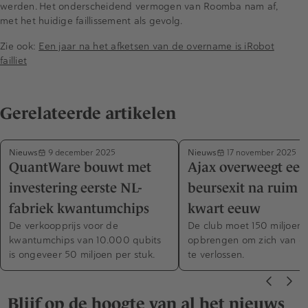
werden. Het onderscheidend vermogen van Roomba nam af,
met het huidige faillissement als gevolg.
Zie ook:
Een jaar na het afketsen van de overname is iRobot
failliet
Gerelateerde artikelen
Nieuws
Nieuws
9 december 2025
17 november 2025
QuantWare bouwt met
Ajax overweegt een
investering eerste NL-
beursexit na ruim 
fabriek kwantumchips
kwart eeuw
De verkoopprijs voor de
De club moet 150 miljoen
kwantumchips van 10.000 qubits
opbrengen om zich van d
is ongeveer 50 miljoen per stuk.
te verlossen.
Blijf op de hoogte van al het nieuws