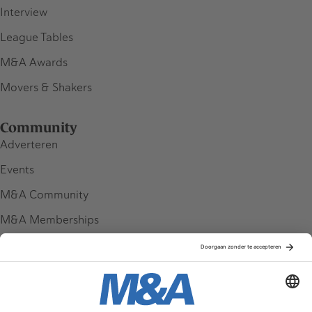
Interview
League Tables
M&A Awards
Movers & Shakers
Community
Adverteren
Events
M&A Community
M&A Memberships
League Tables
M&A Magazine
Partners