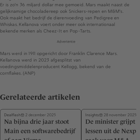
Er is zo'n 36 miljard dollar mee gemoeid. Mars maakt naast de
gelijknamige chocoladereep ook Snickers-repen en M&M's.
Ook maakt het bedrijf de dierenvoeding van Pedigree en
Whiskas. Kellanova voert onder meer ook internationaal
bekende merken als Cheez-It en Pop-Tarts.
Advertentie
Mars werd in 1911 opgericht door Franklin Clarence Mars.
Kellanova werd in 2023 afgesplitst van
voedingsmiddelenproducent Kellogg, bekend van de
cornflakes. (ANP)
Gerelateerde artikelen
Dealflash
Insights
2 december 2025
28 november 2025
Na bijna drie jaar stoot
De minister grijpt i
Main een softwarebedrijf
lessen uit de Nexpe