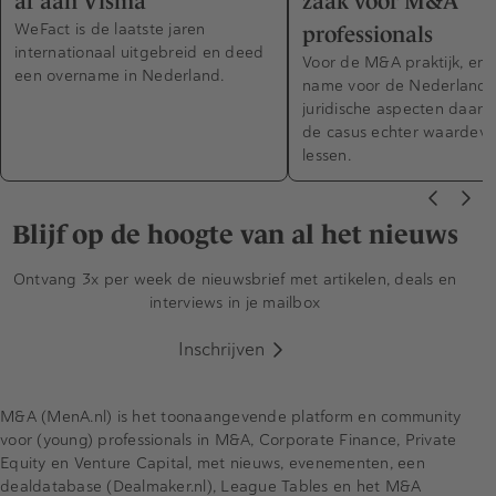
af aan Visma
zaak voor M&A
WeFact is de laatste jaren
professionals
internationaal uitgebreid en deed
Voor de M&A praktijk, en 
een overname in Nederland.
name voor de Nederlands
juridische aspecten daarv
de casus echter waardevo
lessen.
Blijf op de hoogte van al het nieuws
Ontvang 3x per week de nieuwsbrief met artikelen, deals en
interviews in je mailbox
Inschrijven
M&A (MenA.nl) is het toonaangevende platform en community
voor (young) professionals in M&A, Corporate Finance, Private
Equity en Venture Capital, met nieuws, evenementen, een
dealdatabase (Dealmaker.nl), League Tables en het M&A