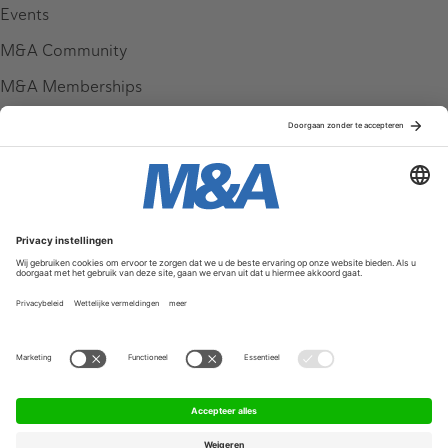
Events
M&A Community
M&A Memberships
League Tables
M&A Magazine
Partners
Service & Contact
Contact
FAQ
Werken bij ons
Privacy Policy
Algemene Voorwaarden