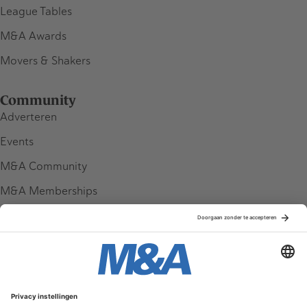
League Tables
M&A Awards
Movers & Shakers
Community
Adverteren
Events
M&A Community
M&A Memberships
League Tables
M&A Magazine
Partners
Service & Contact